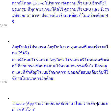
ดาวน์โหลด CPU-Z โปรแกรมวัดความเร็ว CPU อีกหนึ่งโ
ปรแกรม ที่ทุกคน น่าจะมีติดไว้ ดูความเร็ว CPU และ ยังรว
มถึงบอกค่าต่างๆ ทั้งฮารด์แวร์ ซอฟต์แวร์ ในเครื่องด้วย ฟ
รี
2,426
AnyDesk (โปรแกรม AnyDesk ควบคุมคอมพิวเตอร์ระยะไ
กล ใช้ฟรี)
ดาวน์โหลดโปรแกรม AnyDesk โปรแกรมรีโมทคอมพิวเต
อร์ ที่สามารถเชื่อมต่อแบบไร้พรมแดน รวดเร็มไม่มีกระตุ
ก และที่สำคัญมีระบบรักษาความปลอดภัยแบบเดียวกับที่ใ
ช้ภายในธนาคารอีกด้วย
: 476
Thscore (App รายงานผลบอลสดภาษาไทย จากลีกฟุตบอล
ต่างๆ ทั่วโลก)