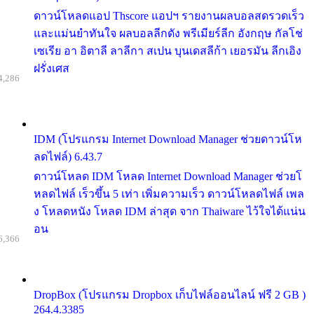
ดาวน์โหลดแอป Thscore แอปฯ รายงานผลบอลสดรวดเร็ว
และแม่นยำทันใจ ผลบอลลีกดัง พรีเมียร์ลีก อังกฤษ กัลโช่
เซเรีย อา อิตาลี ลาลีกา สเปน บุนเดสลีก้า เยอรมัน ลีกเอิง
ฝรั่งเศส
4,286
IDM (โปรแกรม Internet Download Manager ช่วยดาวน์โห
ลดไฟล์) 6.43.7
ดาวน์โหลด IDM โหลด Internet Download Manager ช่วยโ
หลดไฟล์ เร็วขึ้น 5 เท่า เพิ่มความเร็ว ดาวน์โหลดไฟล์ เพล
ง โหลดหนัง โหลด IDM ล่าสุด จาก Thaiware ไว้ใจได้แน่น
อน
6,366
DropBox (โปรแกรม Dropbox เก็บไฟล์ออนไลน์ ฟรี 2 GB )
264.4.3385