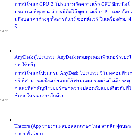
ดาวน์โหลด CPU-Z โปรแกรมวัดความเร็ว CPU อีกหนึ่งโ
ปรแกรม ที่ทุกคน น่าจะมีติดไว้ ดูความเร็ว CPU และ ยังรว
มถึงบอกค่าต่างๆ ทั้งฮารด์แวร์ ซอฟต์แวร์ ในเครื่องด้วย ฟ
รี
2,426
AnyDesk (โปรแกรม AnyDesk ควบคุมคอมพิวเตอร์ระยะไ
กล ใช้ฟรี)
ดาวน์โหลดโปรแกรม AnyDesk โปรแกรมรีโมทคอมพิวเต
อร์ ที่สามารถเชื่อมต่อแบบไร้พรมแดน รวดเร็มไม่มีกระตุ
ก และที่สำคัญมีระบบรักษาความปลอดภัยแบบเดียวกับที่ใ
ช้ภายในธนาคารอีกด้วย
: 476
Thscore (App รายงานผลบอลสดภาษาไทย จากลีกฟุตบอล
ต่างๆ ทั่วโลก)