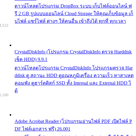
ดาวน์โหลดโปรแกรม DropBox ระบบ เก็บไฟล์ออนไลน์ ฟ
รี 2 GB รูปแบบออนไลน์ Cloud Storage ให้คุณเก็บข้อมูล เก็
บไฟล์ แชร์ไฟล์ ต่างๆ ให้คนอื่น เข้าถึงได้ ทุกที่ ทุกเวลา
4,522
CrystalDiskInfo (โปรแกรม CrystalDiskInfo ตรวจ Harddisk
เช็ค HDD) 9.9.1
ดาวน์โหลดโปรแกรม CrystalDiskInfo โปรแกรมตรวจ Har
ddisk ดู สถานะ HDD ดูอุณหภูมิเครื่อง ความเร็ว หาสาเหต
คอมพัง ดูฮาร์ดดิสก์ SSD ทั้ง Internal และ External HDD ไ
ด้
5,160
Adobe Acrobat Reader (โปรแกรมอ่านไฟล์ PDF เปิดไฟล์ P
DF ไฟล์เอกสาร ฟรี) 26.001