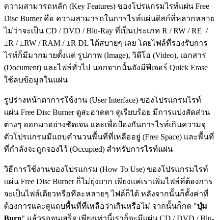
ความสามารถหลัก (Key Features) ของโปรแกรมไรท์แผ่น Free
Disc Burner คือ ความสามารถในการไรท์แผ่นดิสก์ที่หลากหลาย
ไม่ว่าจะเป็น CD / DVD / Blu-Ray ที่เป็นประเภท R / RW / RE /
±R / ±RW / RAM / ±R DL ได้สบายๆ เลย โดยไฟล์ที่รองรับการ
ไรท์ก็มีมากมายตั้งแต่ รูปภาพ (Image), วิดีโอ (Video), เอกสาร
(Document) และไฟล์ทั่วไป นอกจากนั้นยังมีฟีเจอร์ Quick Erase
ใช้ลบข้อมูลในแผ่น
รูปร่างหน้าตาการใช้งาน (User Interface) ของโปรแกรมไรท์
แผ่น Free Disc Burner ดูสะอาดตา ดูเรียบร้อย มีการแบ่งสัดส่วน
ต่างๆ ออกมาอย่างชัดเจน และเพื่อป้องกันการไรท์เกินความจุ
ตัวโปรแกรมมีแถบคำนวนพื้นที่ที่เหลืออยู่ (Free Space) และพื้นที่
ที่กำลังจะถูกจองไว้ (Occupied) สำหรับการไรท์แผ่น
วิธีการใช้งานของโปรแกรม (How To Use) ของโปรแกรมไรท์
แผ่น Free Disc Burner ก็ไม่ยุ่งยาก เพียงแค่เราเพิ่มไฟล์ที่ต้องการ
จะเป็นไฟล์เดียวหรือทีละหลายๆ ไฟล์ก็ได้ หลังจากนั้นก็ตั้งค่าที่
ต้องการและดูแถบพื้นที่ที่เหลือว่าเกินหรือไม่ จากนั้นก็กด "
ปุ่ม
Burn
" แล้วรอจนเสร็จ เพียงเท่านี้เราก็จะมีแผ่น CD / DVD / Blu-