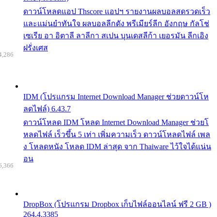
ดาวน์โหลดแอป Thscore แอปฯ รายงานผลบอลสดรวดเร็ว
และแม่นยำทันใจ ผลบอลลีกดัง พรีเมียร์ลีก อังกฤษ กัลโช่
เซเรีย อา อิตาลี ลาลีกา สเปน บุนเดสลีก้า เยอรมัน ลีกเอิง
ฝรั่งเศส
4,286
IDM (โปรแกรม Internet Download Manager ช่วยดาวน์โห
ลดไฟล์) 6.43.7
ดาวน์โหลด IDM โหลด Internet Download Manager ช่วยโ
หลดไฟล์ เร็วขึ้น 5 เท่า เพิ่มความเร็ว ดาวน์โหลดไฟล์ เพล
ง โหลดหนัง โหลด IDM ล่าสุด จาก Thaiware ไว้ใจได้แน่น
อน
6,366
DropBox (โปรแกรม Dropbox เก็บไฟล์ออนไลน์ ฟรี 2 GB )
264.4.3385