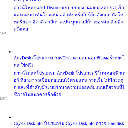
ดาวน์โหลดแอป Thscore แอปฯ รายงานผลบอลสดรวดเร็ว
และแม่นยำทันใจ ผลบอลลีกดัง พรีเมียร์ลีก อังกฤษ กัลโช่
เซเรีย อา อิตาลี ลาลีกา สเปน บุนเดสลีก้า เยอรมัน ลีกเอิง
ฝรั่งเศส
2,691
AnyDesk (โปรแกรม AnyDesk ควบคุมคอมพิวเตอร์ระยะไ
กล ใช้ฟรี)
ดาวน์โหลดโปรแกรม AnyDesk โปรแกรมรีโมทคอมพิวเต
อร์ ที่สามารถเชื่อมต่อแบบไร้พรมแดน รวดเร็มไม่มีกระตุ
ก และที่สำคัญมีระบบรักษาความปลอดภัยแบบเดียวกับที่ใ
ช้ภายในธนาคารอีกด้วย
4,671
CrystalDiskInfo (โปรแกรม CrystalDiskInfo ตรวจ Harddisk