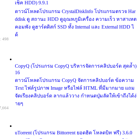
เช็ค HDD) 9.9.1
ดาวน์โหลดโปรแกรม CrystalDiskInfo โปรแกรมตรวจ Har
ddisk ดู สถานะ HDD ดูอุณหภูมิเครื่อง ความเร็ว หาสาเหต
คอมพัง ดูฮาร์ดดิสก์ SSD ทั้ง Internal และ External HDD ไ
ด้
: 498
CopyQ (โปรแกรม CopyQ บริหารจัดการคลิปบอร์ด สุดล้ำ)
16
ดาวน์โหลดโปรแกรม CopyQ จัดการคลิปบอร์ด ข้อความ
Text ไฟล์รูปภาพ Image หรือไฟล์ HTML ที่มีมากมาย แถม
จัดเรียงคลิปบอร์ด ลากแล้ววาง กำหนดปุ่มลัดให้เข้าถึงได้ง่
ายๆ
7,664
uTorrent (โปรแกรม Bittorrent ยอดฮิต โหลดบิท ฟรี) 3.6.0