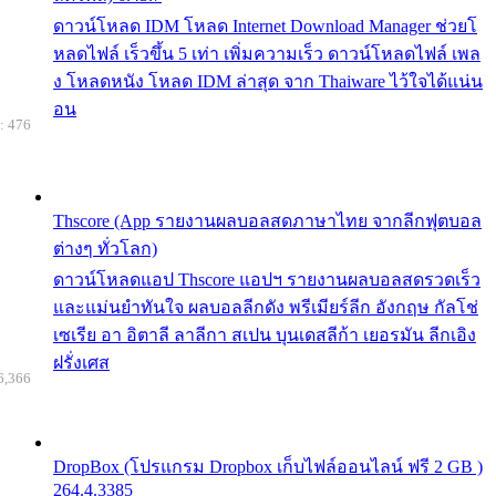
ดาวน์โหลด IDM โหลด Internet Download Manager ช่วยโ
หลดไฟล์ เร็วขึ้น 5 เท่า เพิ่มความเร็ว ดาวน์โหลดไฟล์ เพล
ง โหลดหนัง โหลด IDM ล่าสุด จาก Thaiware ไว้ใจได้แน่น
อน
: 476
Thscore (App รายงานผลบอลสดภาษาไทย จากลีกฟุตบอล
ต่างๆ ทั่วโลก)
ดาวน์โหลดแอป Thscore แอปฯ รายงานผลบอลสดรวดเร็ว
และแม่นยำทันใจ ผลบอลลีกดัง พรีเมียร์ลีก อังกฤษ กัลโช่
เซเรีย อา อิตาลี ลาลีกา สเปน บุนเดสลีก้า เยอรมัน ลีกเอิง
ฝรั่งเศส
6,366
DropBox (โปรแกรม Dropbox เก็บไฟล์ออนไลน์ ฟรี 2 GB )
264.4.3385