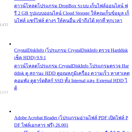
ดาวน์โหลดโปรแกรม DropBox ระบบ เก็บไฟล์ออนไลน์ ฟ
รี 2 GB รูปแบบออนไลน์ Cloud Storage ให้คุณเก็บข้อมูล เก็
บไฟล์ แชร์ไฟล์ ต่างๆ ให้คนอื่น เข้าถึงได้ ทุกที่ ทุกเวลา
4,435
CrystalDiskInfo (โปรแกรม CrystalDiskInfo ตรวจ Harddisk
เช็ค HDD) 9.9.1
ดาวน์โหลดโปรแกรม CrystalDiskInfo โปรแกรมตรวจ Har
ddisk ดู สถานะ HDD ดูอุณหภูมิเครื่อง ความเร็ว หาสาเหต
คอมพัง ดูฮาร์ดดิสก์ SSD ทั้ง Internal และ External HDD ไ
ด้
5,111
Adobe Acrobat Reader (โปรแกรมอ่านไฟล์ PDF เปิดไฟล์ P
DF ไฟล์เอกสาร ฟรี) 26.001