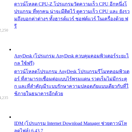
ดาวน์โหลด CPU-Z โปรแกรมวัดความเร็ว CPU อีกหนึ่งโ
ปรแกรม ที่ทุกคน น่าจะมีติดไว้ ดูความเร็ว CPU และ ยังรว
มถึงบอกค่าต่างๆ ทั้งฮารด์แวร์ ซอฟต์แวร์ ในเครื่องด้วย ฟ
รี
2,250
AnyDesk (โปรแกรม AnyDesk ควบคุมคอมพิวเตอร์ระยะไ
กล ใช้ฟรี)
ดาวน์โหลดโปรแกรม AnyDesk โปรแกรมรีโมทคอมพิวเต
อร์ ที่สามารถเชื่อมต่อแบบไร้พรมแดน รวดเร็มไม่มีกระตุ
ก และที่สำคัญมีระบบรักษาความปลอดภัยแบบเดียวกับที่ใ
ช้ภายในธนาคารอีกด้วย
4,235
IDM (โปรแกรม Internet Download Manager ช่วยดาวน์โห
ลดไฟล์) 6.43.7