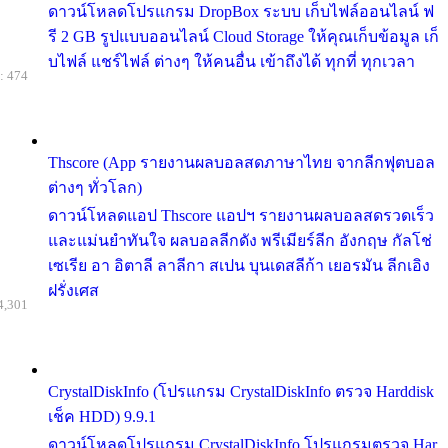
ดาวน์โหลดโปรแกรม DropBox ระบบ เก็บไฟล์ออนไลน์ ฟ
รี 2 GB รูปแบบออนไลน์ Cloud Storage ให้คุณเก็บข้อมูล เก็
บไฟล์ แชร์ไฟล์ ต่างๆ ให้คนอื่น เข้าถึงได้ ทุกที่ ทุกเวลา
: 474
Thscore (App รายงานผลบอลสดภาษาไทย จากลีกฟุตบอล
ต่างๆ ทั่วโลก)
ดาวน์โหลดแอป Thscore แอปฯ รายงานผลบอลสดรวดเร็ว
และแม่นยำทันใจ ผลบอลลีกดัง พรีเมียร์ลีก อังกฤษ กัลโช่
เซเรีย อา อิตาลี ลาลีกา สเปน บุนเดสลีก้า เยอรมัน ลีกเอิง
ฝรั่งเศส
4,301
CrystalDiskInfo (โปรแกรม CrystalDiskInfo ตรวจ Harddisk
เช็ค HDD) 9.9.1
ดาวน์โหลดโปรแกรม CrystalDiskInfo โปรแกรมตรวจ Har