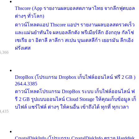
Thscore (App รายงานผลบอลสดภาษาไทย จากลีกฟุตบอล
ต่างๆ ทั่วโลก)
ดาวน์โหลดแอป Thscore แอปฯ รายงานผลบอลสดรวดเร็ว
และแม่นยำทันใจ ผลบอลลีกดัง พรีเมียร์ลีก อังกฤษ กัลโช่
เซเรีย อา อิตาลี ลาลีกา สเปน บุนเดสลีก้า เยอรมัน ลีกเอิง
ฝรั่งเศส
6,366
DropBox (โปรแกรม Dropbox เก็บไฟล์ออนไลน์ ฟรี 2 GB )
264.4.3385
ดาวน์โหลดโปรแกรม DropBox ระบบ เก็บไฟล์ออนไลน์ ฟ
รี 2 GB รูปแบบออนไลน์ Cloud Storage ให้คุณเก็บข้อมูล เก็
บไฟล์ แชร์ไฟล์ ต่างๆ ให้คนอื่น เข้าถึงได้ ทุกที่ ทุกเวลา
4,435
CrystalDiskInfo (โปรแกรม CrystalDiskInfo ตรวจ Harddisk