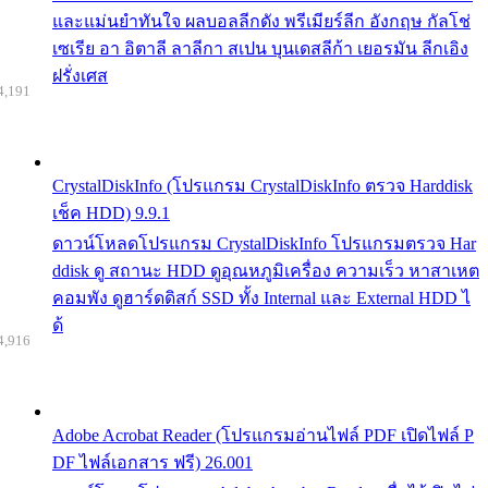
และแม่นยำทันใจ ผลบอลลีกดัง พรีเมียร์ลีก อังกฤษ กัลโช่
เซเรีย อา อิตาลี ลาลีกา สเปน บุนเดสลีก้า เยอรมัน ลีกเอิง
ฝรั่งเศส
4,191
CrystalDiskInfo (โปรแกรม CrystalDiskInfo ตรวจ Harddisk
เช็ค HDD) 9.9.1
ดาวน์โหลดโปรแกรม CrystalDiskInfo โปรแกรมตรวจ Har
ddisk ดู สถานะ HDD ดูอุณหภูมิเครื่อง ความเร็ว หาสาเหต
คอมพัง ดูฮาร์ดดิสก์ SSD ทั้ง Internal และ External HDD ไ
ด้
4,916
Adobe Acrobat Reader (โปรแกรมอ่านไฟล์ PDF เปิดไฟล์ P
DF ไฟล์เอกสาร ฟรี) 26.001