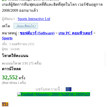
เกมส์ผู้จัดการทีมฟุตบอลที่ดีและฮิตที่สุดในโลก เวอร์ชันฤดูกาล
2008/2009 ออกมาแล้ว
ผู้พัฒนา :
Sports Interactive Ltd
เดโม
Demo คืออะไร ?
หมวดหมู่ :
ซอฟต์แวร์ (Software)
>
เกม PC คอมพิวเตอร์
>
Sports
เมื่อ : 5 พฤศจิกายน 2551
ผู้ชม : 54,948
โหวตให้คะแนน
คะแนนโหวต 3.91 (75 ครั้ง)
ดาวน์โหลด
32,552
ครั้ง
(สัปดาห์ก่อน 1 ครั้ง)
แชร์บทความนี้ :
0
รีวิว