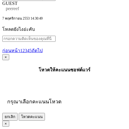
GUEST
peereef
7 พฤศจิกายน 2553 14:30:49
โหลดยังไงอ่ะคับ
ก่อนหน้า
1
2
3
4
5
ถัดไป
×
โหวตให้คะแนนซอฟต์แวร์
กรุณาเลือกคะแนนโหวต
ยกเลิก
โหวตคะแนน
×