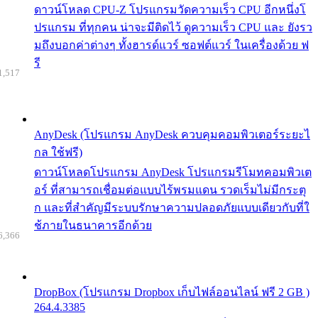
ดาวน์โหลด CPU-Z โปรแกรมวัดความเร็ว CPU อีกหนึ่งโ
ปรแกรม ที่ทุกคน น่าจะมีติดไว้ ดูความเร็ว CPU และ ยังรว
มถึงบอกค่าต่างๆ ทั้งฮารด์แวร์ ซอฟต์แวร์ ในเครื่องด้วย ฟ
รี
1,517
AnyDesk (โปรแกรม AnyDesk ควบคุมคอมพิวเตอร์ระยะไ
กล ใช้ฟรี)
ดาวน์โหลดโปรแกรม AnyDesk โปรแกรมรีโมทคอมพิวเต
อร์ ที่สามารถเชื่อมต่อแบบไร้พรมแดน รวดเร็มไม่มีกระตุ
ก และที่สำคัญมีระบบรักษาความปลอดภัยแบบเดียวกับที่ใ
ช้ภายในธนาคารอีกด้วย
6,366
DropBox (โปรแกรม Dropbox เก็บไฟล์ออนไลน์ ฟรี 2 GB )
264.4.3385