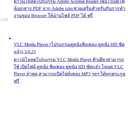
ดาวน์โหลดโปรแกรม Adobe Acrobat Reader เพื่อไว้เปิดไฟ
ล์เอกสาร PDF จาก Adobe และช่วยเสริมสำหรับกับการทำ
งานของ Browser ให้อ่านไฟล์ PDF ได้ ฟรี
1,318
VLC Media Player (โปรแกรมดูหนังฟังเพลง ดูหนัง HD ชัด
แจ๋ว) 3.0.23
ดาวน์โหลดโปรแกรม VLC Media Player ตัวเดียวสามารถ
ใช้ เปิดไฟล์ ดูหนัง ฟังเพลง ดูหนัง HD ชัดแจ๋ว โหลด VLC
Player ล่าสุด สามารถเปิดไฟล์เพลง MP3 ฯลฯ ได้ทุกตระกูล
ฟรี