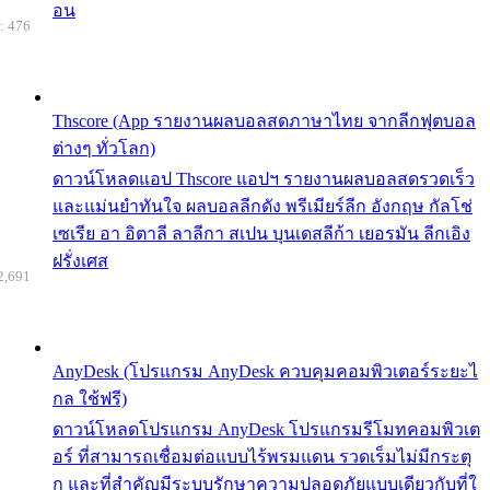
อน
: 476
Thscore (App รายงานผลบอลสดภาษาไทย จากลีกฟุตบอล
ต่างๆ ทั่วโลก)
ดาวน์โหลดแอป Thscore แอปฯ รายงานผลบอลสดรวดเร็ว
และแม่นยำทันใจ ผลบอลลีกดัง พรีเมียร์ลีก อังกฤษ กัลโช่
เซเรีย อา อิตาลี ลาลีกา สเปน บุนเดสลีก้า เยอรมัน ลีกเอิง
ฝรั่งเศส
2,691
AnyDesk (โปรแกรม AnyDesk ควบคุมคอมพิวเตอร์ระยะไ
กล ใช้ฟรี)
ดาวน์โหลดโปรแกรม AnyDesk โปรแกรมรีโมทคอมพิวเต
อร์ ที่สามารถเชื่อมต่อแบบไร้พรมแดน รวดเร็มไม่มีกระตุ
ก และที่สำคัญมีระบบรักษาความปลอดภัยแบบเดียวกับที่ใ