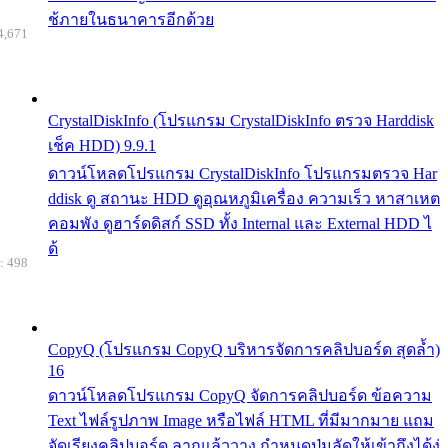
ช้ภายในธนาคารอีกด้วย
4,671
CrystalDiskInfo (โปรแกรม CrystalDiskInfo ตรวจ Harddisk
เช็ค HDD) 9.9.1
ดาวน์โหลดโปรแกรม CrystalDiskInfo โปรแกรมตรวจ Har
ddisk ดู สถานะ HDD ดูอุณหภูมิเครื่อง ความเร็ว หาสาเหต
คอมพัง ดูฮาร์ดดิสก์ SSD ทั้ง Internal และ External HDD ไ
ด้
: 498
CopyQ (โปรแกรม CopyQ บริหารจัดการคลิปบอร์ด สุดล้ำ)
16
ดาวน์โหลดโปรแกรม CopyQ จัดการคลิปบอร์ด ข้อความ
Text ไฟล์รูปภาพ Image หรือไฟล์ HTML ที่มีมากมาย แถม
จัดเรียงคลิปบอร์ด ลากแล้ววาง กำหนดปุ่มลัดให้เข้าถึงได้ง่