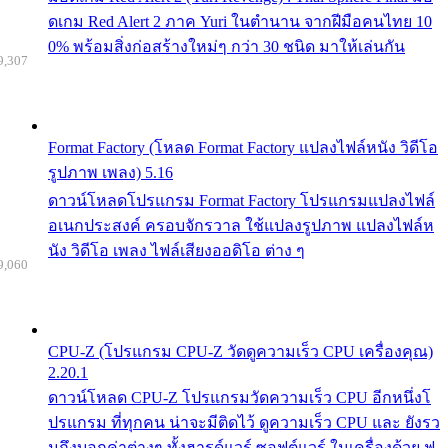
ดเกม Red Alert 2 ภาค Yuri ในตำนาน จากฝีมือคนไทย 10
0% พร้อมสิ่งก่อสร้างใหม่ๆ กว่า 30 ชนิด มาให้เล่นกัน
9,307
Format Factory (โหลด Format Factory แปลงไฟล์หนัง วิดีโอ
รูปภาพ เพลง) 5.16
ดาวน์โหลดโปรแกรม Format Factory โปรแกรมแปลงไฟล์
อเนกประสงค์ ครอบจักรวาล ใช้แปลงรูปภาพ แปลงไฟล์ห
นัง วิดีโอ เพลง ไฟล์เสียงออดิโอ ต่าง ๆ
9,060
CPU-Z (โปรแกรม CPU-Z วัดดูความเร็ว CPU เครื่องคุณ)
2.20.1
ดาวน์โหลด CPU-Z โปรแกรมวัดความเร็ว CPU อีกหนึ่งโ
ปรแกรม ที่ทุกคน น่าจะมีติดไว้ ดูความเร็ว CPU และ ยังรว
มถึงบอกค่าต่างๆ ทั้งฮารด์แวร์ ซอฟต์แวร์ ในเครื่องด้วย ฟ