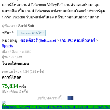
ดาวน์โหลดเกมส์ Pokemon VolleyBall เกมส์วอลเลย์บอล สุด
คลาสสิค เป็น เกมส์ Pokemon แข่งวอลเล่บอลโดยเจ้าตัวการ์ตูน
น่ารัก Pikachu รับบทแข่งกันเอง คล้ายๆวอลเล่บอลชายหาด
ผู้พัฒนา :
Sachi Soft
ฟรีแวร์
Freeware คืออะไร ?
หมวดหมู่ :
ซอฟต์แวร์ (Software)
>
เกม PC คอมพิวเตอร์
>
Sports
เมื่อ : 7 สิงหาคม 2559
ผู้ชม : 207,439
โหวตให้คะแนน
คะแนนโหวต 4.54 (198 ครั้ง)
ดาวน์โหลด
75,834
ครั้ง
(สัปดาห์ก่อน 19 ครั้ง)
แชร์บทความนี้ :
0