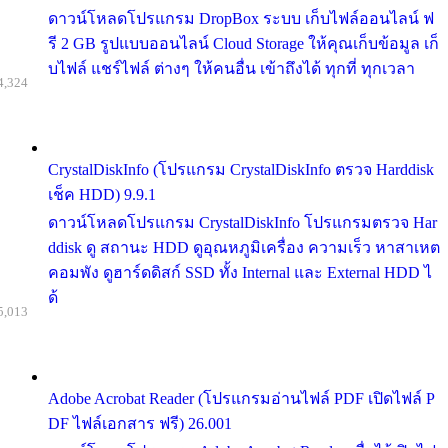
ดาวน์โหลดโปรแกรม DropBox ระบบ เก็บไฟล์ออนไลน์ ฟ
รี 2 GB รูปแบบออนไลน์ Cloud Storage ให้คุณเก็บข้อมูล เก็
บไฟล์ แชร์ไฟล์ ต่างๆ ให้คนอื่น เข้าถึงได้ ทุกที่ ทุกเวลา
4,324
CrystalDiskInfo (โปรแกรม CrystalDiskInfo ตรวจ Harddisk
เช็ค HDD) 9.9.1
ดาวน์โหลดโปรแกรม CrystalDiskInfo โปรแกรมตรวจ Har
ddisk ดู สถานะ HDD ดูอุณหภูมิเครื่อง ความเร็ว หาสาเหต
คอมพัง ดูฮาร์ดดิสก์ SSD ทั้ง Internal และ External HDD ไ
ด้
5,013
Adobe Acrobat Reader (โปรแกรมอ่านไฟล์ PDF เปิดไฟล์ P
DF ไฟล์เอกสาร ฟรี) 26.001