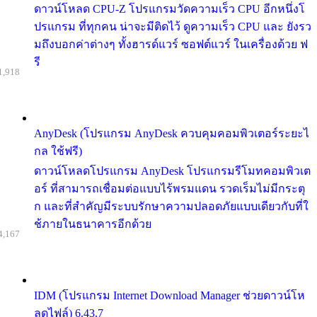
ดาวน์โหลด CPU-Z โปรแกรมวัดความเร็ว CPU อีกหนึ่งโ
ปรแกรม ที่ทุกคน น่าจะมีติดไว้ ดูความเร็ว CPU และ ยังรว
มถึงบอกค่าต่างๆ ทั้งฮารด์แวร์ ซอฟต์แวร์ ในเครื่องด้วย ฟ
รี
1,918
AnyDesk (โปรแกรม AnyDesk ควบคุมคอมพิวเตอร์ระยะไ
กล ใช้ฟรี)
ดาวน์โหลดโปรแกรม AnyDesk โปรแกรมรีโมทคอมพิวเต
อร์ ที่สามารถเชื่อมต่อแบบไร้พรมแดน รวดเร็มไม่มีกระตุ
ก และที่สำคัญมีระบบรักษาความปลอดภัยแบบเดียวกับที่ใ
ช้ภายในธนาคารอีกด้วย
4,167
IDM (โปรแกรม Internet Download Manager ช่วยดาวน์โห
ลดไฟล์) 6.43.7