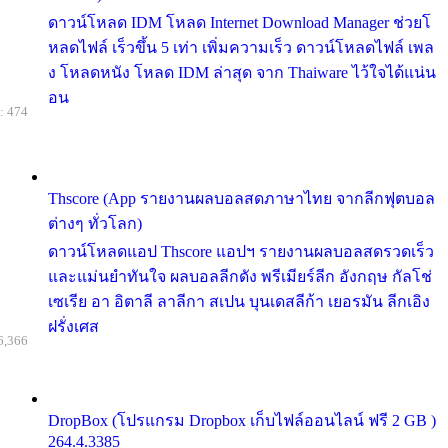
ดาวน์โหลด IDM โหลด Internet Download Manager ช่วยโ
หลดไฟล์ เร็วขึ้น 5 เท่า เพิ่มความเร็ว ดาวน์โหลดไฟล์ เพล
ง โหลดหนัง โหลด IDM ล่าสุด จาก Thaiware ไว้ใจได้แน่น
อน
: 474
Thscore (App รายงานผลบอลสดภาษาไทย จากลีกฟุตบอล
ต่างๆ ทั่วโลก)
ดาวน์โหลดแอป Thscore แอปฯ รายงานผลบอลสดรวดเร็ว
และแม่นยำทันใจ ผลบอลลีกดัง พรีเมียร์ลีก อังกฤษ กัลโช่
เซเรีย อา อิตาลี ลาลีกา สเปน บุนเดสลีก้า เยอรมัน ลีกเอิง
ฝรั่งเศส
6,366
DropBox (โปรแกรม Dropbox เก็บไฟล์ออนไลน์ ฟรี 2 GB )
264.4.3385