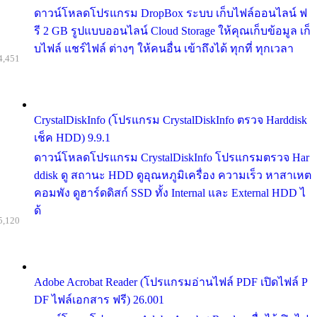
ดาวน์โหลดโปรแกรม DropBox ระบบ เก็บไฟล์ออนไลน์ ฟ
รี 2 GB รูปแบบออนไลน์ Cloud Storage ให้คุณเก็บข้อมูล เก็
บไฟล์ แชร์ไฟล์ ต่างๆ ให้คนอื่น เข้าถึงได้ ทุกที่ ทุกเวลา
4,451
CrystalDiskInfo (โปรแกรม CrystalDiskInfo ตรวจ Harddisk
เช็ค HDD) 9.9.1
ดาวน์โหลดโปรแกรม CrystalDiskInfo โปรแกรมตรวจ Har
ddisk ดู สถานะ HDD ดูอุณหภูมิเครื่อง ความเร็ว หาสาเหต
คอมพัง ดูฮาร์ดดิสก์ SSD ทั้ง Internal และ External HDD ไ
ด้
5,120
Adobe Acrobat Reader (โปรแกรมอ่านไฟล์ PDF เปิดไฟล์ P
DF ไฟล์เอกสาร ฟรี) 26.001