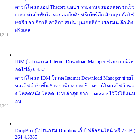
ดาวน์โหลดแอป Thscore แอปฯ รายงานผลบอลสดรวดเร็ว
และแม่นยำทันใจ ผลบอลลีกดัง พรีเมียร์ลีก อังกฤษ กัลโช่
เซเรีย อา อิตาลี ลาลีกา สเปน บุนเดสลีก้า เยอรมัน ลีกเอิง
ฝรั่งเศส
4,241
IDM (โปรแกรม Internet Download Manager ช่วยดาวน์โห
ลดไฟล์) 6.43.7
ดาวน์โหลด IDM โหลด Internet Download Manager ช่วยโ
หลดไฟล์ เร็วขึ้น 5 เท่า เพิ่มความเร็ว ดาวน์โหลดไฟล์ เพล
ง โหลดหนัง โหลด IDM ล่าสุด จาก Thaiware ไว้ใจได้แน่น
อน
6,366
DropBox (โปรแกรม Dropbox เก็บไฟล์ออนไลน์ ฟรี 2 GB )
264.4.3385