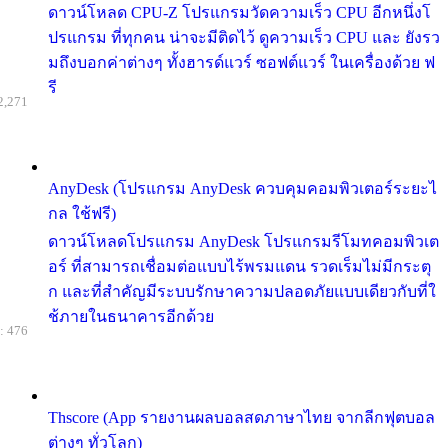
ดาวน์โหลด CPU-Z โปรแกรมวัดความเร็ว CPU อีกหนึ่งโ
ปรแกรม ที่ทุกคน น่าจะมีติดไว้ ดูความเร็ว CPU และ ยังรว
มถึงบอกค่าต่างๆ ทั้งฮารด์แวร์ ซอฟต์แวร์ ในเครื่องด้วย ฟ
รี
2,271
AnyDesk (โปรแกรม AnyDesk ควบคุมคอมพิวเตอร์ระยะไ
กล ใช้ฟรี)
ดาวน์โหลดโปรแกรม AnyDesk โปรแกรมรีโมทคอมพิวเต
อร์ ที่สามารถเชื่อมต่อแบบไร้พรมแดน รวดเร็มไม่มีกระตุ
ก และที่สำคัญมีระบบรักษาความปลอดภัยแบบเดียวกับที่ใ
ช้ภายในธนาคารอีกด้วย
: 476
Thscore (App รายงานผลบอลสดภาษาไทย จากลีกฟุตบอล
ต่างๆ ทั่วโลก)