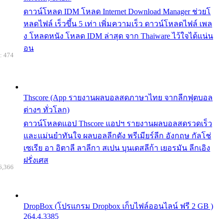
ดาวน์โหลด IDM โหลด Internet Download Manager ช่วยโ
หลดไฟล์ เร็วขึ้น 5 เท่า เพิ่มความเร็ว ดาวน์โหลดไฟล์ เพล
ง โหลดหนัง โหลด IDM ล่าสุด จาก Thaiware ไว้ใจได้แน่น
อน
: 474
Thscore (App รายงานผลบอลสดภาษาไทย จากลีกฟุตบอล
ต่างๆ ทั่วโลก)
ดาวน์โหลดแอป Thscore แอปฯ รายงานผลบอลสดรวดเร็ว
และแม่นยำทันใจ ผลบอลลีกดัง พรีเมียร์ลีก อังกฤษ กัลโช่
เซเรีย อา อิตาลี ลาลีกา สเปน บุนเดสลีก้า เยอรมัน ลีกเอิง
ฝรั่งเศส
6,366
DropBox (โปรแกรม Dropbox เก็บไฟล์ออนไลน์ ฟรี 2 GB )
264.4.3385