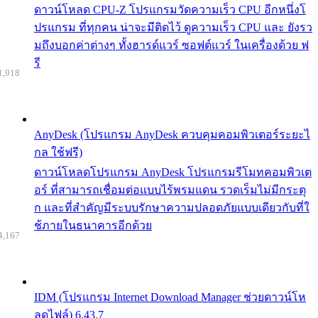
ดาวน์โหลด CPU-Z โปรแกรมวัดความเร็ว CPU อีกหนึ่งโ
ปรแกรม ที่ทุกคน น่าจะมีติดไว้ ดูความเร็ว CPU และ ยังรว
มถึงบอกค่าต่างๆ ทั้งฮารด์แวร์ ซอฟต์แวร์ ในเครื่องด้วย ฟ
รี
1,918
AnyDesk (โปรแกรม AnyDesk ควบคุมคอมพิวเตอร์ระยะไ
กล ใช้ฟรี)
ดาวน์โหลดโปรแกรม AnyDesk โปรแกรมรีโมทคอมพิวเต
อร์ ที่สามารถเชื่อมต่อแบบไร้พรมแดน รวดเร็มไม่มีกระตุ
ก และที่สำคัญมีระบบรักษาความปลอดภัยแบบเดียวกับที่ใ
ช้ภายในธนาคารอีกด้วย
4,167
IDM (โปรแกรม Internet Download Manager ช่วยดาวน์โห
ลดไฟล์) 6.43.7