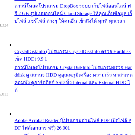
ดาวน์โหลดโปรแกรม DropBox ระบบ เก็บไฟล์ออนไลน์ ฟ
รี 2 GB รูปแบบออนไลน์ Cloud Storage ให้คุณเก็บข้อมูล เก็
บไฟล์ แชร์ไฟล์ ต่างๆ ให้คนอื่น เข้าถึงได้ ทุกที่ ทุกเวลา
4,324
CrystalDiskInfo (โปรแกรม CrystalDiskInfo ตรวจ Harddisk
เช็ค HDD) 9.9.1
ดาวน์โหลดโปรแกรม CrystalDiskInfo โปรแกรมตรวจ Har
ddisk ดู สถานะ HDD ดูอุณหภูมิเครื่อง ความเร็ว หาสาเหต
คอมพัง ดูฮาร์ดดิสก์ SSD ทั้ง Internal และ External HDD ไ
ด้
5,013
Adobe Acrobat Reader (โปรแกรมอ่านไฟล์ PDF เปิดไฟล์ P
DF ไฟล์เอกสาร ฟรี) 26.001