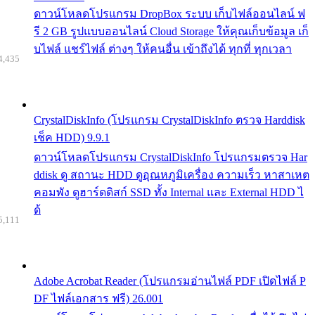
ดาวน์โหลดโปรแกรม DropBox ระบบ เก็บไฟล์ออนไลน์ ฟ
รี 2 GB รูปแบบออนไลน์ Cloud Storage ให้คุณเก็บข้อมูล เก็
บไฟล์ แชร์ไฟล์ ต่างๆ ให้คนอื่น เข้าถึงได้ ทุกที่ ทุกเวลา
4,435
CrystalDiskInfo (โปรแกรม CrystalDiskInfo ตรวจ Harddisk
เช็ค HDD) 9.9.1
ดาวน์โหลดโปรแกรม CrystalDiskInfo โปรแกรมตรวจ Har
ddisk ดู สถานะ HDD ดูอุณหภูมิเครื่อง ความเร็ว หาสาเหต
คอมพัง ดูฮาร์ดดิสก์ SSD ทั้ง Internal และ External HDD ไ
ด้
5,111
Adobe Acrobat Reader (โปรแกรมอ่านไฟล์ PDF เปิดไฟล์ P
DF ไฟล์เอกสาร ฟรี) 26.001