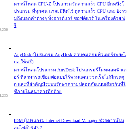
ดาวน์โหลด CPU-Z โปรแกรมวัดความเร็ว CPU อีกหนึ่งโ
ปรแกรม ที่ทุกคน น่าจะมีติดไว้ ดูความเร็ว CPU และ ยังรว
มถึงบอกค่าต่างๆ ทั้งฮารด์แวร์ ซอฟต์แวร์ ในเครื่องด้วย ฟ
รี
2,250
AnyDesk (โปรแกรม AnyDesk ควบคุมคอมพิวเตอร์ระยะไ
กล ใช้ฟรี)
ดาวน์โหลดโปรแกรม AnyDesk โปรแกรมรีโมทคอมพิวเต
อร์ ที่สามารถเชื่อมต่อแบบไร้พรมแดน รวดเร็มไม่มีกระตุ
ก และที่สำคัญมีระบบรักษาความปลอดภัยแบบเดียวกับที่ใ
ช้ภายในธนาคารอีกด้วย
4,235
IDM (โปรแกรม Internet Download Manager ช่วยดาวน์โห
ลดไฟล์) 6.43.7