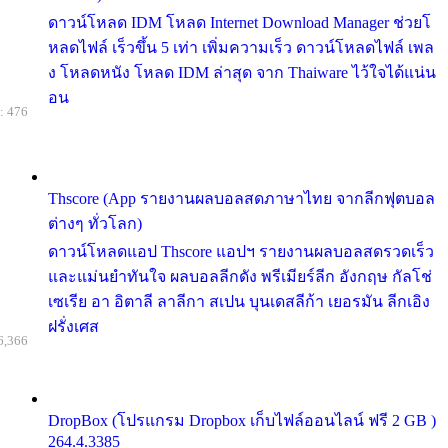
ดาวน์โหลด IDM โหลด Internet Download Manager ช่วยโ
หลดไฟล์ เร็วขึ้น 5 เท่า เพิ่มความเร็ว ดาวน์โหลดไฟล์ เพล
ง โหลดหนัง โหลด IDM ล่าสุด จาก Thaiware ไว้ใจได้แน่น
อน
: 476
Thscore (App รายงานผลบอลสดภาษาไทย จากลีกฟุตบอล
ต่างๆ ทั่วโลก)
ดาวน์โหลดแอป Thscore แอปฯ รายงานผลบอลสดรวดเร็ว
และแม่นยำทันใจ ผลบอลลีกดัง พรีเมียร์ลีก อังกฤษ กัลโช่
เซเรีย อา อิตาลี ลาลีกา สเปน บุนเดสลีก้า เยอรมัน ลีกเอิง
ฝรั่งเศส
6,366
DropBox (โปรแกรม Dropbox เก็บไฟล์ออนไลน์ ฟรี 2 GB )
264.4.3385