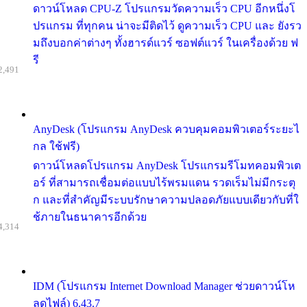
ดาวน์โหลด CPU-Z โปรแกรมวัดความเร็ว CPU อีกหนึ่งโ
ปรแกรม ที่ทุกคน น่าจะมีติดไว้ ดูความเร็ว CPU และ ยังรว
มถึงบอกค่าต่างๆ ทั้งฮารด์แวร์ ซอฟต์แวร์ ในเครื่องด้วย ฟ
รี
2,491
AnyDesk (โปรแกรม AnyDesk ควบคุมคอมพิวเตอร์ระยะไ
กล ใช้ฟรี)
ดาวน์โหลดโปรแกรม AnyDesk โปรแกรมรีโมทคอมพิวเต
อร์ ที่สามารถเชื่อมต่อแบบไร้พรมแดน รวดเร็มไม่มีกระตุ
ก และที่สำคัญมีระบบรักษาความปลอดภัยแบบเดียวกับที่ใ
ช้ภายในธนาคารอีกด้วย
4,314
IDM (โปรแกรม Internet Download Manager ช่วยดาวน์โห
ลดไฟล์) 6.43.7