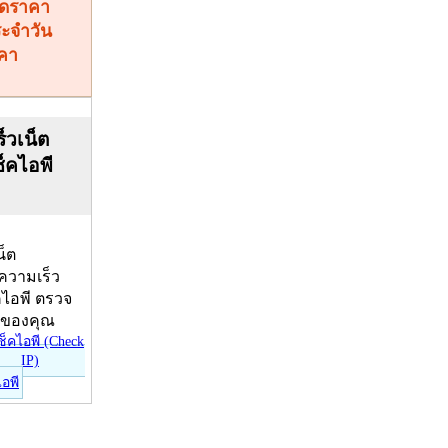
คา
็วเน็ต
ช็คไอพี
น็ต
บความเร็ว
คไอพี ตรวจ
ีของคุณ
ไอพี