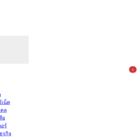
4
ด
์เน็ต
คคล
ดีย
อร์
ุรกิจ