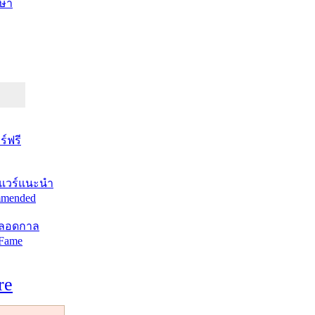
ษา
์ฟรี
แวร์แนะนำ
mended
ตลอดกาล
 Fame
re