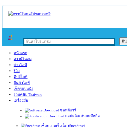
หน้าแรก
ดาวน์โหลด
ข่าวไอที
รีวิว
ทิปส์ไอที
สินค้าไอที
เช็ครอบหนัง
รวมคลิป Thaiware
เครื่องมือ
ซอฟต์แวร์
แอปพลิเคชันบนมือถือ
เช็คความเร็วเน็ต (Speedtest)