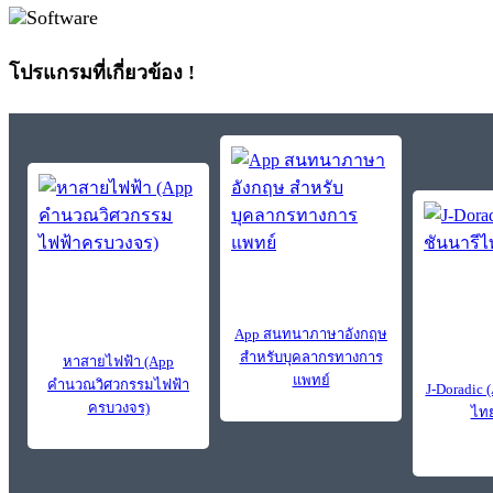
โปรแกรมที่เกี่ยวข้อง !
App สนทนาภาษาอังกฤษ
สำหรับบุคลากรทางการ
หาสายไฟฟ้า (App
แพทย์
คำนวณวิศวกรรมไฟฟ้า
J-Doradic 
ครบวงจร)
ไทย-