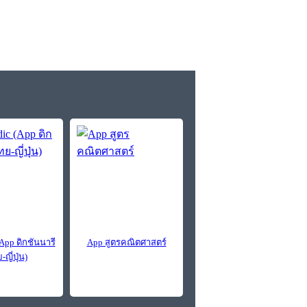
(App ดิกชันนารี
App สูตรคณิตศาสตร์
ญี่ปุ่น)