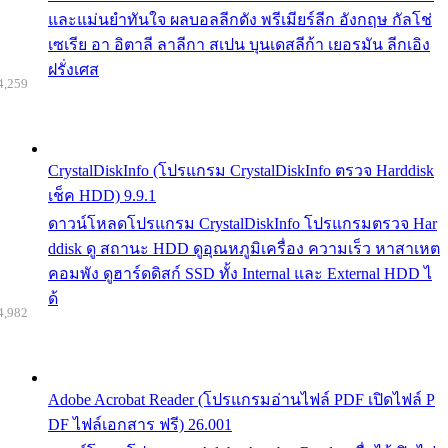
และแม่นยำทันใจ ผลบอลลีกดัง พรีเมียร์ลีก อังกฤษ กัลโช่
เซเรีย อา อิตาลี ลาลีกา สเปน บุนเดสลีก้า เยอรมัน ลีกเอิง
ฝรั่งเศส
4,259
CrystalDiskInfo (โปรแกรม CrystalDiskInfo ตรวจ Harddisk
เช็ค HDD) 9.9.1
ดาวน์โหลดโปรแกรม CrystalDiskInfo โปรแกรมตรวจ Har
ddisk ดู สถานะ HDD ดูอุณหภูมิเครื่อง ความเร็ว หาสาเหต
คอมพัง ดูฮาร์ดดิสก์ SSD ทั้ง Internal และ External HDD ไ
ด้
4,982
Adobe Acrobat Reader (โปรแกรมอ่านไฟล์ PDF เปิดไฟล์ P
DF ไฟล์เอกสาร ฟรี) 26.001