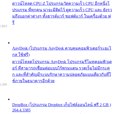
ดาวน์โหลด CPU-Z โปรแกรมวัดความเร็ว CPU อีกหนึ่งโ
ปรแกรม ที่ทุกคน น่าจะมีติดไว้ ดูความเร็ว CPU และ ยังรว
มถึงบอกค่าต่างๆ ทั้งฮารด์แวร์ ซอฟต์แวร์ ในเครื่องด้วย ฟ
รี
1,803
AnyDesk (โปรแกรม AnyDesk ควบคุมคอมพิวเตอร์ระยะไ
กล ใช้ฟรี)
ดาวน์โหลดโปรแกรม AnyDesk โปรแกรมรีโมทคอมพิวเต
อร์ ที่สามารถเชื่อมต่อแบบไร้พรมแดน รวดเร็มไม่มีกระตุ
ก และที่สำคัญมีระบบรักษาความปลอดภัยแบบเดียวกับที่ใ
ช้ภายในธนาคารอีกด้วย
6,366
DropBox (โปรแกรม Dropbox เก็บไฟล์ออนไลน์ ฟรี 2 GB )
264.4.3385