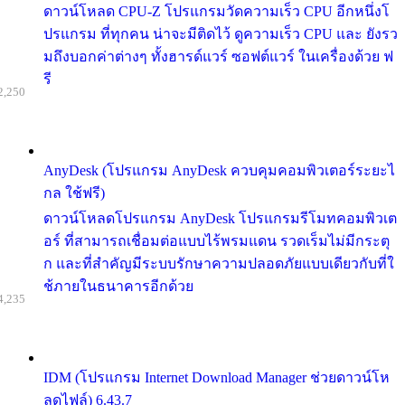
ดาวน์โหลด CPU-Z โปรแกรมวัดความเร็ว CPU อีกหนึ่งโ
ปรแกรม ที่ทุกคน น่าจะมีติดไว้ ดูความเร็ว CPU และ ยังรว
มถึงบอกค่าต่างๆ ทั้งฮารด์แวร์ ซอฟต์แวร์ ในเครื่องด้วย ฟ
รี
2,250
AnyDesk (โปรแกรม AnyDesk ควบคุมคอมพิวเตอร์ระยะไ
กล ใช้ฟรี)
ดาวน์โหลดโปรแกรม AnyDesk โปรแกรมรีโมทคอมพิวเต
อร์ ที่สามารถเชื่อมต่อแบบไร้พรมแดน รวดเร็มไม่มีกระตุ
ก และที่สำคัญมีระบบรักษาความปลอดภัยแบบเดียวกับที่ใ
ช้ภายในธนาคารอีกด้วย
4,235
IDM (โปรแกรม Internet Download Manager ช่วยดาวน์โห
ลดไฟล์) 6.43.7