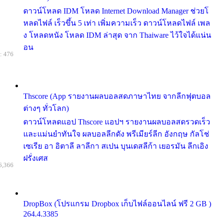
ดาวน์โหลด IDM โหลด Internet Download Manager ช่วยโ
หลดไฟล์ เร็วขึ้น 5 เท่า เพิ่มความเร็ว ดาวน์โหลดไฟล์ เพล
ง โหลดหนัง โหลด IDM ล่าสุด จาก Thaiware ไว้ใจได้แน่น
อน
: 476
Thscore (App รายงานผลบอลสดภาษาไทย จากลีกฟุตบอล
ต่างๆ ทั่วโลก)
ดาวน์โหลดแอป Thscore แอปฯ รายงานผลบอลสดรวดเร็ว
และแม่นยำทันใจ ผลบอลลีกดัง พรีเมียร์ลีก อังกฤษ กัลโช่
เซเรีย อา อิตาลี ลาลีกา สเปน บุนเดสลีก้า เยอรมัน ลีกเอิง
ฝรั่งเศส
6,366
DropBox (โปรแกรม Dropbox เก็บไฟล์ออนไลน์ ฟรี 2 GB )
264.4.3385