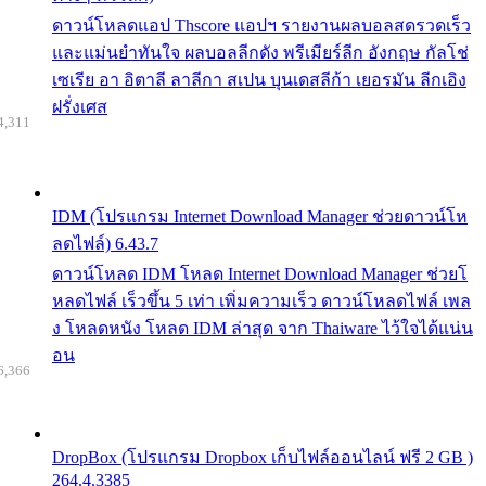
ดาวน์โหลดแอป Thscore แอปฯ รายงานผลบอลสดรวดเร็ว
และแม่นยำทันใจ ผลบอลลีกดัง พรีเมียร์ลีก อังกฤษ กัลโช่
เซเรีย อา อิตาลี ลาลีกา สเปน บุนเดสลีก้า เยอรมัน ลีกเอิง
ฝรั่งเศส
4,311
IDM (โปรแกรม Internet Download Manager ช่วยดาวน์โห
ลดไฟล์) 6.43.7
ดาวน์โหลด IDM โหลด Internet Download Manager ช่วยโ
หลดไฟล์ เร็วขึ้น 5 เท่า เพิ่มความเร็ว ดาวน์โหลดไฟล์ เพล
ง โหลดหนัง โหลด IDM ล่าสุด จาก Thaiware ไว้ใจได้แน่น
อน
6,366
DropBox (โปรแกรม Dropbox เก็บไฟล์ออนไลน์ ฟรี 2 GB )
264.4.3385