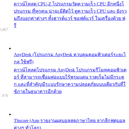
ดาวน์โหลด CPU-Z โปรแกรมวัดความเร็ว CPU อีกหนึ่งโ
ปรแกรม ที่ทุกคน น่าจะมีติดไว้ ดูความเร็ว CPU และ ยังรว
มถึงบอกค่าต่างๆ ทั้งฮารด์แวร์ ซอฟต์แวร์ ในเครื่องด้วย ฟ
รี
2,487
AnyDesk (โปรแกรม AnyDesk ควบคุมคอมพิวเตอร์ระยะไ
กล ใช้ฟรี)
ดาวน์โหลดโปรแกรม AnyDesk โปรแกรมรีโมทคอมพิวเต
อร์ ที่สามารถเชื่อมต่อแบบไร้พรมแดน รวดเร็มไม่มีกระตุ
ก และที่สำคัญมีระบบรักษาความปลอดภัยแบบเดียวกับที่ใ
ช้ภายในธนาคารอีกด้วย
: 476
Thscore (App รายงานผลบอลสดภาษาไทย จากลีกฟุตบอล
ต่างๆ ทั่วโลก)