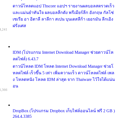
ดาวน์โหลดแอป Thscore แอปฯ รายงานผลบอลสดรวดเร็ว
และแม่นยำทันใจ ผลบอลลีกดัง พรีเมียร์ลีก อังกฤษ กัลโช่
เซเรีย อา อิตาลี ลาลีกา สเปน บุนเดสลีก้า เยอรมัน ลีกเอิง
ฝรั่งเศส
4,241
IDM (โปรแกรม Internet Download Manager ช่วยดาวน์โห
ลดไฟล์) 6.43.7
ดาวน์โหลด IDM โหลด Internet Download Manager ช่วยโ
หลดไฟล์ เร็วขึ้น 5 เท่า เพิ่มความเร็ว ดาวน์โหลดไฟล์ เพล
ง โหลดหนัง โหลด IDM ล่าสุด จาก Thaiware ไว้ใจได้แน่น
อน
6,366
DropBox (โปรแกรม Dropbox เก็บไฟล์ออนไลน์ ฟรี 2 GB )
264.4.3385