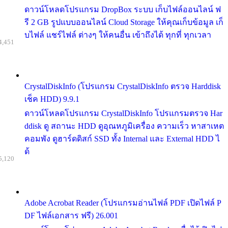
ดาวน์โหลดโปรแกรม DropBox ระบบ เก็บไฟล์ออนไลน์ ฟ
รี 2 GB รูปแบบออนไลน์ Cloud Storage ให้คุณเก็บข้อมูล เก็
บไฟล์ แชร์ไฟล์ ต่างๆ ให้คนอื่น เข้าถึงได้ ทุกที่ ทุกเวลา
4,451
CrystalDiskInfo (โปรแกรม CrystalDiskInfo ตรวจ Harddisk
เช็ค HDD) 9.9.1
ดาวน์โหลดโปรแกรม CrystalDiskInfo โปรแกรมตรวจ Har
ddisk ดู สถานะ HDD ดูอุณหภูมิเครื่อง ความเร็ว หาสาเหต
คอมพัง ดูฮาร์ดดิสก์ SSD ทั้ง Internal และ External HDD ไ
ด้
5,120
Adobe Acrobat Reader (โปรแกรมอ่านไฟล์ PDF เปิดไฟล์ P
DF ไฟล์เอกสาร ฟรี) 26.001