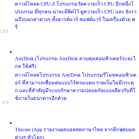
ดาวน์โหลด CPU-Z โปรแกรมวัดความเร็ว CPU อีกหนึ่งโ
ปรแกรม ที่ทุกคน น่าจะมีติดไว้ ดูความเร็ว CPU และ ยังรว
มถึงบอกค่าต่างๆ ทั้งฮารด์แวร์ ซอฟต์แวร์ ในเครื่องด้วย ฟ
รี
2,271
AnyDesk (โปรแกรม AnyDesk ควบคุมคอมพิวเตอร์ระยะไ
กล ใช้ฟรี)
ดาวน์โหลดโปรแกรม AnyDesk โปรแกรมรีโมทคอมพิวเต
อร์ ที่สามารถเชื่อมต่อแบบไร้พรมแดน รวดเร็มไม่มีกระตุ
ก และที่สำคัญมีระบบรักษาความปลอดภัยแบบเดียวกับที่ใ
ช้ภายในธนาคารอีกด้วย
: 476
Thscore (App รายงานผลบอลสดภาษาไทย จากลีกฟุตบอล
ต่างๆ ทั่วโลก)