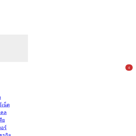
4
ด
์เน็ต
คคล
ดีย
อร์
ุรกิจ