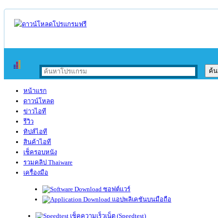
หน้าแรก
ดาวน์โหลด
ข่าวไอที
รีวิว
ทิปส์ไอที
สินค้าไอที
เช็ครอบหนัง
รวมคลิป Thaiware
เครื่องมือ
ซอฟต์แวร์
แอปพลิเคชันบนมือถือ
เช็คความเร็วเน็ต (Speedtest)