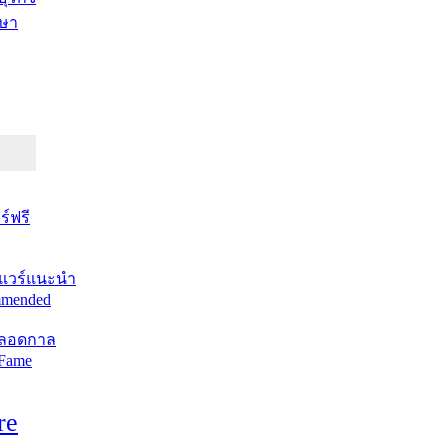
ษา
์ฟรี
แวร์แนะนำ
mended
ตลอดกาล
 Fame
re