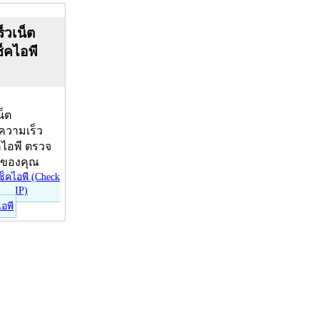
็วเน็ต
ช็คไอพี
น็ต
บความเร็ว
คไอพี ตรวจ
ีของคุณ
ไอพี