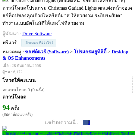
ดาวน์โหลดโปรแกรม Christmas Garland Lights ตกแต่งหน้าจอเด
สก์ท็อปของคุณด้วยไฟคริสต์มาส ให้สวยงาม ระยิบระยับตา
ทำงานแบบอัตโนมัติให้แสงไฟที่สวยงาม
ผู้พัฒนา :
Drive Software
ฟรีแวร์
Freeware คืออะไร ?
หมวดหมู่ :
ซอฟต์แวร์ (Software)
>
โปรแกรมยูทิลิตี้
>
Desktop
& OS Enhancements
เมื่อ : 28 กันยายน 2558
ผู้ชม : 6,172
โหวตให้คะแนน
คะแนนโหวต 0 (0 ครั้ง)
ดาวน์โหลด
94
ครั้ง
(สัปดาห์ก่อน 0 ครั้ง)
แชร์บทความนี้ :
0