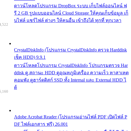
ดาวน์โหลดโปรแกรม DropBox ระบบ เก็บไฟล์ออนไลน์ ฟ
รี 2 GB รูปแบบออนไลน์ Cloud Storage ให้คุณเก็บข้อมูล เก็
บไฟล์ แชร์ไฟล์ ต่างๆ ให้คนอื่น เข้าถึงได้ ทุกที่ ทุกเวลา
4,522
CrystalDiskInfo (โปรแกรม CrystalDiskInfo ตรวจ Harddisk
เช็ค HDD) 9.9.1
ดาวน์โหลดโปรแกรม CrystalDiskInfo โปรแกรมตรวจ Har
ddisk ดู สถานะ HDD ดูอุณหภูมิเครื่อง ความเร็ว หาสาเหต
คอมพัง ดูฮาร์ดดิสก์ SSD ทั้ง Internal และ External HDD ไ
ด้
5,160
Adobe Acrobat Reader (โปรแกรมอ่านไฟล์ PDF เปิดไฟล์ P
DF ไฟล์เอกสาร ฟรี) 26.001