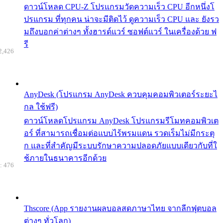
ดาวน์โหลด CPU-Z โปรแกรมวัดความเร็ว CPU อีกหนึ่งโ
ปรแกรม ที่ทุกคน น่าจะมีติดไว้ ดูความเร็ว CPU และ ยังรว
มถึงบอกค่าต่างๆ ทั้งฮารด์แวร์ ซอฟต์แวร์ ในเครื่องด้วย ฟ
รี
2,426
AnyDesk (โปรแกรม AnyDesk ควบคุมคอมพิวเตอร์ระยะไ
กล ใช้ฟรี)
ดาวน์โหลดโปรแกรม AnyDesk โปรแกรมรีโมทคอมพิวเต
อร์ ที่สามารถเชื่อมต่อแบบไร้พรมแดน รวดเร็มไม่มีกระตุ
ก และที่สำคัญมีระบบรักษาความปลอดภัยแบบเดียวกับที่ใ
ช้ภายในธนาคารอีกด้วย
: 476
Thscore (App รายงานผลบอลสดภาษาไทย จากลีกฟุตบอล
ต่างๆ ทั่วโลก)