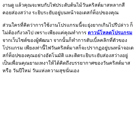
งานดู แล้วคุณจะพบกับไฟประดับต้นไม้วันคริสต์มาสหลากสี
คอยส่องสว่าง ระยิบระยับอยู่บนหน้าจอเดสก์ท็อปของคุณ
ส่วนใครที่คิดว่าการใช้งานโปรแกรมนี้จะยุ่งยากเกินไปรึปล่าว ก็
ไม่ต้องกังวลไป เพราะเพียงแค่คุณทำการ
ดาวน์โหลดโปรแกรม
จากเว็บไซต์ของผู้พัฒนา จากนั้นก็ทำการดับเบิ้ลคลิกที่ตัวของ
โปรแกรม เพียงเท่านี้ไฟวันคริสต์มาสก็จะปรากฏอยู่บนหน้าจอเด
สก์ท็อปของคุณอย่างอัตโนมัติ และติดระยิบระยับส่องสว่างอยู่
เป็นเพื่อนคุณยามเหงาให้ได้คิดถึงบรรยากาศของวันคริสต์มาส
หรือ วันปีใหม่ วันแห่งความสุขนั่นเอง