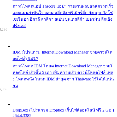
ดาวน์โหลดแอป Thscore แอปฯ รายงานผลบอลสดรวดเร็ว
และแม่นยำทันใจ ผลบอลลีกดัง พรีเมียร์ลีก อังกฤษ กัลโช่
เซเรีย อา อิตาลี ลาลีกา สเปน บุนเดสลีก้า เยอรมัน ลีกเอิง
ฝรั่งเศส
4,286
IDM (โปรแกรม Internet Download Manager ช่วยดาวน์โห
ลดไฟล์) 6.43.7
ดาวน์โหลด IDM โหลด Internet Download Manager ช่วยโ
หลดไฟล์ เร็วขึ้น 5 เท่า เพิ่มความเร็ว ดาวน์โหลดไฟล์ เพล
ง โหลดหนัง โหลด IDM ล่าสุด จาก Thaiware ไว้ใจได้แน่น
อน
6,366
DropBox (โปรแกรม Dropbox เก็บไฟล์ออนไลน์ ฟรี 2 GB )
264.4.3385