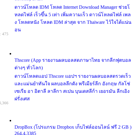
ดาวน์โหลด IDM โหลด Internet Download Manager ช่วยโ
หลดไฟล์ เร็วขึ้น 5 เท่า เพิ่มความเร็ว ดาวน์โหลดไฟล์ เพล
ง โหลดหนัง โหลด IDM ล่าสุด จาก Thaiware ไว้ใจได้แน่น
อน
: 475
Thscore (App รายงานผลบอลสดภาษาไทย จากลีกฟุตบอล
ต่างๆ ทั่วโลก)
ดาวน์โหลดแอป Thscore แอปฯ รายงานผลบอลสดรวดเร็ว
และแม่นยำทันใจ ผลบอลลีกดัง พรีเมียร์ลีก อังกฤษ กัลโช่
เซเรีย อา อิตาลี ลาลีกา สเปน บุนเดสลีก้า เยอรมัน ลีกเอิง
ฝรั่งเศส
6,366
DropBox (โปรแกรม Dropbox เก็บไฟล์ออนไลน์ ฟรี 2 GB )
264.4.3385