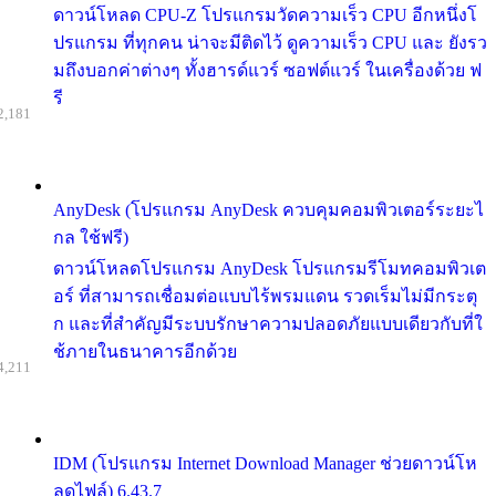
ดาวน์โหลด CPU-Z โปรแกรมวัดความเร็ว CPU อีกหนึ่งโ
ปรแกรม ที่ทุกคน น่าจะมีติดไว้ ดูความเร็ว CPU และ ยังรว
มถึงบอกค่าต่างๆ ทั้งฮารด์แวร์ ซอฟต์แวร์ ในเครื่องด้วย ฟ
รี
2,181
AnyDesk (โปรแกรม AnyDesk ควบคุมคอมพิวเตอร์ระยะไ
กล ใช้ฟรี)
ดาวน์โหลดโปรแกรม AnyDesk โปรแกรมรีโมทคอมพิวเต
อร์ ที่สามารถเชื่อมต่อแบบไร้พรมแดน รวดเร็มไม่มีกระตุ
ก และที่สำคัญมีระบบรักษาความปลอดภัยแบบเดียวกับที่ใ
ช้ภายในธนาคารอีกด้วย
4,211
IDM (โปรแกรม Internet Download Manager ช่วยดาวน์โห
ลดไฟล์) 6.43.7