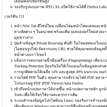
เลื่อนเคอร์เซอร์ขั้นสูง
รองรับรูปแบบภาพ JPEG XL (เปิดใช้งานได้ที่ Firefox Labs) 
เวอร์ชัน 151
หน้า New Tab ดีไซน์ใหม่ เปลี่ยนโฉมหน้าโฮมเพจและหน้าแ
ทางลัดต่าง ๆ ในอนาคต พร้อมเพิ่มวอลเปเปอร์ใหม่สวยงา
มุมขวาล่าง
ปุ่มล้างข้อมูล Private Browsing ทันที: ในโหมดท่องเว็บแบบส
(ไอคอนรูปไฟ) ถัดจากแถบ URL ช่วยให้คุณกดลบข้อมูลทั้ง
หน้าต่างเบราว์เซอร์
บล็อกการสแกนลายนิ้วมือเครื่อง (Fingerprinting): เพิ่ม
Tracking Protection ป้องกันไม่ให้เว็บแอบเก็บข้อมูลสเปกเค
การถูกติดตามได้เฉลี่ย 14% และสูงสุด 49% บนระบบ mac
รวมไฟล์ PDF ในตัว: คุณสามารถสั่งรวมไฟล์ PDF หลาย ๆ 
โปรแกรมดู PDF (PDF Viewer) ของ Firefox
เข้าถึงหน้าแปลภาษาได้ง่ายขึ้น: หน้าแปลภาษาหลัก ถูกนำ
Tools เพื่อให้เรียกใช้งานสะดวกกว่าเดิม
ระบบสำรองข้อมูลโปรไฟล์บน Linux: รองรับการสำรองข้อมู
เพิ่มเติมจาก Windows และสามารถกู้คืนข้อมูลข้ามแพลตฟ