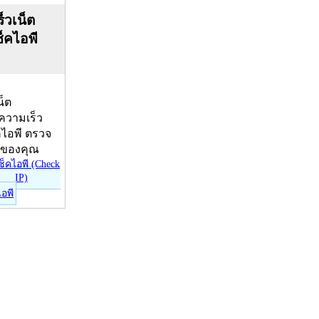
็วเน็ต
ช็คไอพี
น็ต
บความเร็ว
คไอพี ตรวจ
ีของคุณ
ไอพี