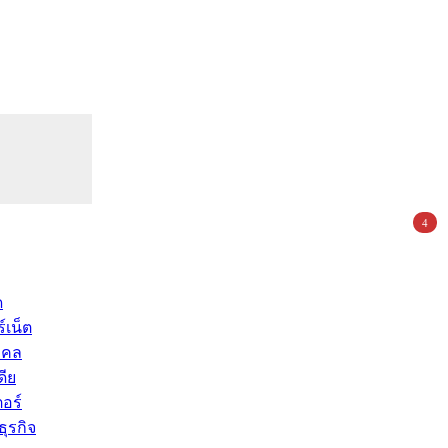
4
ด
์เน็ต
คคล
ดีย
อร์
ุรกิจ