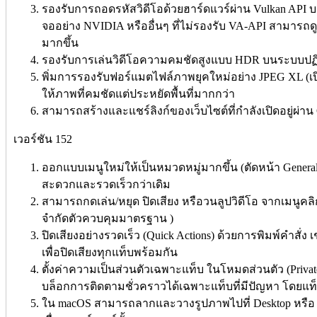
รองรับการถอดรหัสวิดีโอด้วยฮาร์ดแวร์ผ่าน Vulkan API บน
จออย่าง NVIDIA หรืออื่นๆ ที่ไม่รองรับ VA-API สามารถด
มากขึ้น
รองรับการเล่นวิดีโอความคมชัดสูงแบบ HDR บนระบบปฏิบ
พิ่มการรองรับฟอร์แมตไฟล์ภาพยุคใหม่อย่าง JPEG XL (เปิด
ให้ภาพที่คมชัดแต่ประหยัดพื้นที่มากกว่า
สามารถสร้างและแชร์ลิงก์ของเว็บไซต์ที่กำลังเปิดอยู่ผ่าน 
เวอร์ชัน 152
ออกแบบเมนูใหม่ให้เป็นหมวดหมู่มากขึ้น (ตัดหน้า General 
สะดวกและรวดเร็วกว่าเดิม
สามารถกดเล่น/หยุด ปิดเสียง หรือวนลูปวิดีโอ จากเมนูคลิ
จำกัดตัวควบคุมมาตรฐาน )
ปิดเสียงอย่างรวดเร็ว (Quick Actions) ด้วยการพิมพ์คำสั่ง เ
เพื่อปิดเสียงทุกแท็บพร้อมกัน
ตั้งค่าความเป็นส่วนตัวเฉพาะแท็บ ในโหมดส่วนตัว (Priva
บล็อกการติดตามชั่วคราวได้เฉพาะแท็บที่มีปัญหา โดยแท
ใน macOS สามารถลากและวางรูปภาพไปที่ Desktop หรือ F