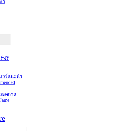
ษา
์ฟรี
แวร์แนะนำ
mended
ตลอดกาล
 Fame
re