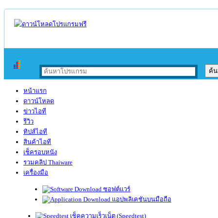
หน้าแรก
ดาวน์โหลด
ข่าวไอที
รีวิว
ทิปส์ไอที
สินค้าไอที
เช็ครอบหนัง
รวมคลิป Thaiware
เครื่องมือ
ซอฟต์แวร์
แอปพลิเคชันบนมือถือ
เช็คความเร็วเน็ต (Speedtest)