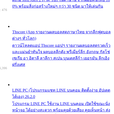
0% พร้อมสิ่งก่อสร้างใหม่ๆ กว่า 30 ชนิด มาให้เล่นกัน
: 476
Thscore (App รายงานผลบอลสดภาษาไทย จากลีกฟุตบอล
ต่างๆ ทั่วโลก)
ดาวน์โหลดแอป Thscore แอปฯ รายงานผลบอลสดรวดเร็ว
และแม่นยำทันใจ ผลบอลลีกดัง พรีเมียร์ลีก อังกฤษ กัลโช่
เซเรีย อา อิตาลี ลาลีกา สเปน บุนเดสลีก้า เยอรมัน ลีกเอิง
ฝรั่งเศส
6,396
LINE PC (โปรแกรมแชท LINE บนคอม ติดตั้งง่าย อัปเดต
ได้เอง) 26.2.0
โปรแกรม LINE PC ใช้งาน LINE บนคอม เปิดใช้ขณะนั่ง
หน้าจอ ได้อย่างสะดวก พร้อมคุยด้วยเสียง คุยเห็นหน้า ส่ง