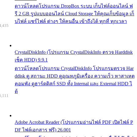
ดาวน์โหลดโปรแกรม DropBox ระบบ เก็บไฟล์ออนไลน์ ฟ
รี 2 GB รูปแบบออนไลน์ Cloud Storage ให้คุณเก็บข้อมูล เก็
บไฟล์ แชร์ไฟล์ ต่างๆ ให้คนอื่น เข้าถึงได้ ทุกที่ ทุกเวลา
4,435
CrystalDiskInfo (โปรแกรม CrystalDiskInfo ตรวจ Harddisk
เช็ค HDD) 9.9.1
ดาวน์โหลดโปรแกรม CrystalDiskInfo โปรแกรมตรวจ Har
ddisk ดู สถานะ HDD ดูอุณหภูมิเครื่อง ความเร็ว หาสาเหต
คอมพัง ดูฮาร์ดดิสก์ SSD ทั้ง Internal และ External HDD ไ
ด้
5,111
Adobe Acrobat Reader (โปรแกรมอ่านไฟล์ PDF เปิดไฟล์ P
DF ไฟล์เอกสาร ฟรี) 26.001