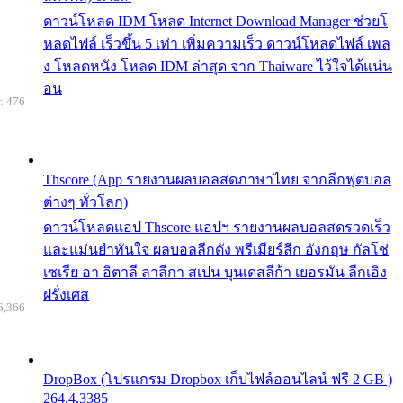
ดาวน์โหลด IDM โหลด Internet Download Manager ช่วยโ
หลดไฟล์ เร็วขึ้น 5 เท่า เพิ่มความเร็ว ดาวน์โหลดไฟล์ เพล
ง โหลดหนัง โหลด IDM ล่าสุด จาก Thaiware ไว้ใจได้แน่น
อน
: 476
Thscore (App รายงานผลบอลสดภาษาไทย จากลีกฟุตบอล
ต่างๆ ทั่วโลก)
ดาวน์โหลดแอป Thscore แอปฯ รายงานผลบอลสดรวดเร็ว
และแม่นยำทันใจ ผลบอลลีกดัง พรีเมียร์ลีก อังกฤษ กัลโช่
เซเรีย อา อิตาลี ลาลีกา สเปน บุนเดสลีก้า เยอรมัน ลีกเอิง
ฝรั่งเศส
6,366
DropBox (โปรแกรม Dropbox เก็บไฟล์ออนไลน์ ฟรี 2 GB )
264.4.3385