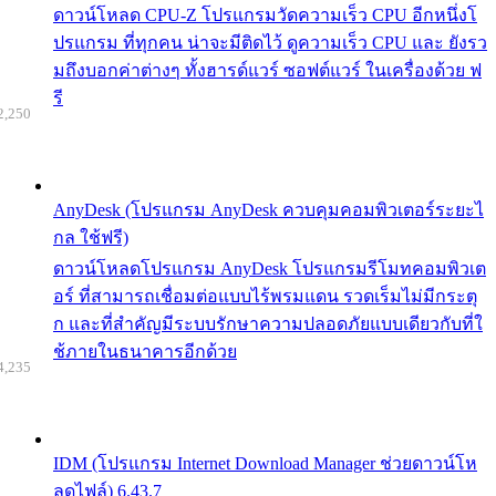
ดาวน์โหลด CPU-Z โปรแกรมวัดความเร็ว CPU อีกหนึ่งโ
ปรแกรม ที่ทุกคน น่าจะมีติดไว้ ดูความเร็ว CPU และ ยังรว
มถึงบอกค่าต่างๆ ทั้งฮารด์แวร์ ซอฟต์แวร์ ในเครื่องด้วย ฟ
รี
2,250
AnyDesk (โปรแกรม AnyDesk ควบคุมคอมพิวเตอร์ระยะไ
กล ใช้ฟรี)
ดาวน์โหลดโปรแกรม AnyDesk โปรแกรมรีโมทคอมพิวเต
อร์ ที่สามารถเชื่อมต่อแบบไร้พรมแดน รวดเร็มไม่มีกระตุ
ก และที่สำคัญมีระบบรักษาความปลอดภัยแบบเดียวกับที่ใ
ช้ภายในธนาคารอีกด้วย
4,235
IDM (โปรแกรม Internet Download Manager ช่วยดาวน์โห
ลดไฟล์) 6.43.7