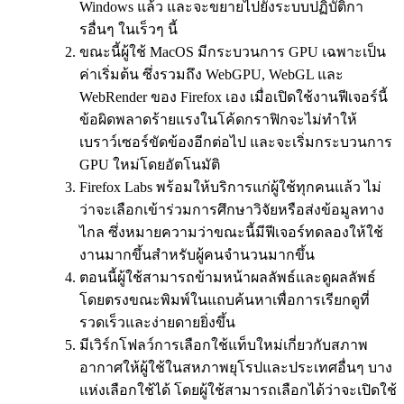
Windows แล้ว และจะขยายไปยังระบบปฏิบัติกา
รอื่นๆ ในเร็วๆ นี้
ขณะนี้ผู้ใช้ MacOS มีกระบวนการ GPU เฉพาะเป็น
ค่าเริ่มต้น ซึ่งรวมถึง WebGPU, WebGL และ
WebRender ของ Firefox เอง เมื่อเปิดใช้งานฟีเจอร์นี้
ข้อผิดพลาดร้ายแรงในโค้ดกราฟิกจะไม่ทำให้
เบราว์เซอร์ขัดข้องอีกต่อไป และจะเริ่มกระบวนการ
GPU ใหม่โดยอัตโนมัติ
Firefox Labs พร้อมให้บริการแก่ผู้ใช้ทุกคนแล้ว ไม่
ว่าจะเลือกเข้าร่วมการศึกษาวิจัยหรือส่งข้อมูลทาง
ไกล ซึ่งหมายความว่าขณะนี้มีฟีเจอร์ทดลองให้ใช้
งานมากขึ้นสำหรับผู้คนจำนวนมากขึ้น
ตอนนี้ผู้ใช้สามารถข้ามหน้าผลลัพธ์และดูผลลัพธ์
โดยตรงขณะพิมพ์ในแถบค้นหาเพื่อการเรียกดูที่
รวดเร็วและง่ายดายยิ่งขึ้น
มีเวิร์กโฟลว์การเลือกใช้แท็บใหม่เกี่ยวกับสภาพ
อากาศให้ผู้ใช้ในสหภาพยุโรปและประเทศอื่นๆ บาง
แห่งเลือกใช้ได้ โดยผู้ใช้สามารถเลือกได้ว่าจะเปิดใช้