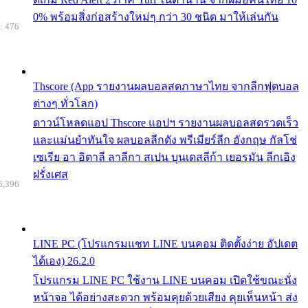
0% พร้อมสิ่งก่อสร้างใหม่ๆ กว่า 30 ชนิด มาให้เล่นกัน
: 476
Thscore (App รายงานผลบอลสดภาษาไทย จากลีกฟุตบอล
ต่างๆ ทั่วโลก)
ดาวน์โหลดแอป Thscore แอปฯ รายงานผลบอลสดรวดเร็ว
และแม่นยำทันใจ ผลบอลลีกดัง พรีเมียร์ลีก อังกฤษ กัลโช่
เซเรีย อา อิตาลี ลาลีกา สเปน บุนเดสลีก้า เยอรมัน ลีกเอิง
ฝรั่งเศส
6,396
LINE PC (โปรแกรมแชท LINE บนคอม ติดตั้งง่าย อัปเดต
ได้เอง) 26.2.0
โปรแกรม LINE PC ใช้งาน LINE บนคอม เปิดใช้ขณะนั่ง
หน้าจอ ได้อย่างสะดวก พร้อมคุยด้วยเสียง คุยเห็นหน้า ส่ง