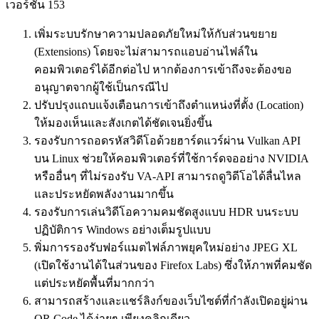
เวอร์ชัน 153
เพิ่มระบบรักษาความปลอดภัยใหม่ให้กับส่วนขยาย
(Extensions) โดยจะไม่สามารถแอบอ่านไฟล์ใน
คอมพิวเตอร์ได้อีกต่อไป หากต้องการเข้าถึงจะต้องขอ
อนุญาตจากผู้ใช้เป็นกรณีไป
ปรับปรุงแถบแจ้งเตือนการเข้าถึงตำแหน่งที่ตั้ง (Location)
ให้มองเห็นและสังเกตได้ชัดเจนยิ่งขึ้น
รองรับการถอดรหัสวิดีโอด้วยฮาร์ดแวร์ผ่าน Vulkan API
บน Linux ช่วยให้คอมพิวเตอร์ที่ใช้การ์ดจออย่าง NVIDIA
หรืออื่นๆ ที่ไม่รองรับ VA-API สามารถดูวิดีโอได้ลื่นไหล
และประหยัดพลังงานมากขึ้น
รองรับการเล่นวิดีโอความคมชัดสูงแบบ HDR บนระบบ
ปฏิบัติการ Windows อย่างเต็มรูปแบบ
พิ่มการรองรับฟอร์แมตไฟล์ภาพยุคใหม่อย่าง JPEG XL
(เปิดใช้งานได้ในส่วนของ Firefox Labs) ซึ่งให้ภาพที่คมชัด
แต่ประหยัดพื้นที่มากกว่า
สามารถสร้างและแชร์ลิงก์ของเว็บไซต์ที่กำลังเปิดอยู่ผ่าน
QR Code ได้ง่ายๆ เพียงคลิกเดียว