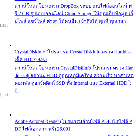
ดาวน์โหลดโปรแกรม DropBox ระบบ เก็บไฟล์ออนไลน์ ฟ
รี 2 GB รูปแบบออนไลน์ Cloud Storage ให้คุณเก็บข้อมูล เก็
บไฟล์ แชร์ไฟล์ ต่างๆ ให้คนอื่น เข้าถึงได้ ทุกที่ ทุกเวลา
4,435
CrystalDiskInfo (โปรแกรม CrystalDiskInfo ตรวจ Harddisk
เช็ค HDD) 9.9.1
ดาวน์โหลดโปรแกรม CrystalDiskInfo โปรแกรมตรวจ Har
ddisk ดู สถานะ HDD ดูอุณหภูมิเครื่อง ความเร็ว หาสาเหต
คอมพัง ดูฮาร์ดดิสก์ SSD ทั้ง Internal และ External HDD ไ
ด้
5,111
Adobe Acrobat Reader (โปรแกรมอ่านไฟล์ PDF เปิดไฟล์ P
DF ไฟล์เอกสาร ฟรี) 26.001