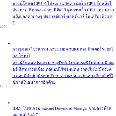
ดาวน์โหลด CPU-Z โปรแกรมวัดความเร็ว CPU อีกหนึ่งโ
ปรแกรม ที่ทุกคน น่าจะมีติดไว้ ดูความเร็ว CPU และ ยังรว
มถึงบอกค่าต่างๆ ทั้งฮารด์แวร์ ซอฟต์แวร์ ในเครื่องด้วย ฟ
รี
2,250
AnyDesk (โปรแกรม AnyDesk ควบคุมคอมพิวเตอร์ระยะไ
กล ใช้ฟรี)
ดาวน์โหลดโปรแกรม AnyDesk โปรแกรมรีโมทคอมพิวเต
อร์ ที่สามารถเชื่อมต่อแบบไร้พรมแดน รวดเร็มไม่มีกระตุ
ก และที่สำคัญมีระบบรักษาความปลอดภัยแบบเดียวกับที่ใ
ช้ภายในธนาคารอีกด้วย
4,235
IDM (โปรแกรม Internet Download Manager ช่วยดาวน์โห
ลดไฟล์) 6.43.7