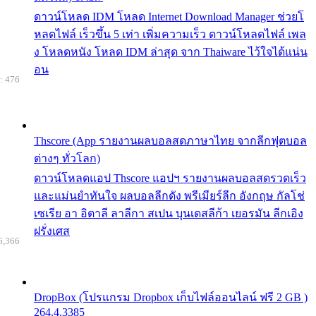
ดาวน์โหลด IDM โหลด Internet Download Manager ช่วยโ
หลดไฟล์ เร็วขึ้น 5 เท่า เพิ่มความเร็ว ดาวน์โหลดไฟล์ เพล
ง โหลดหนัง โหลด IDM ล่าสุด จาก Thaiware ไว้ใจได้แน่น
อน
: 476
Thscore (App รายงานผลบอลสดภาษาไทย จากลีกฟุตบอล
ต่างๆ ทั่วโลก)
ดาวน์โหลดแอป Thscore แอปฯ รายงานผลบอลสดรวดเร็ว
และแม่นยำทันใจ ผลบอลลีกดัง พรีเมียร์ลีก อังกฤษ กัลโช่
เซเรีย อา อิตาลี ลาลีกา สเปน บุนเดสลีก้า เยอรมัน ลีกเอิง
ฝรั่งเศส
6,366
DropBox (โปรแกรม Dropbox เก็บไฟล์ออนไลน์ ฟรี 2 GB )
264.4.3385