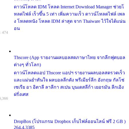
ดาวน์โหลด IDM โหลด Internet Download Manager ช่วยโ
หลดไฟล์ เร็วขึ้น 5 เท่า เพิ่มความเร็ว ดาวน์โหลดไฟล์ เพล
ง โหลดหนัง โหลด IDM ล่าสุด จาก Thaiware ไว้ใจได้แน่น
อน
: 474
Thscore (App รายงานผลบอลสดภาษาไทย จากลีกฟุตบอล
ต่างๆ ทั่วโลก)
ดาวน์โหลดแอป Thscore แอปฯ รายงานผลบอลสดรวดเร็ว
และแม่นยำทันใจ ผลบอลลีกดัง พรีเมียร์ลีก อังกฤษ กัลโช่
เซเรีย อา อิตาลี ลาลีกา สเปน บุนเดสลีก้า เยอรมัน ลีกเอิง
ฝรั่งเศส
6,366
DropBox (โปรแกรม Dropbox เก็บไฟล์ออนไลน์ ฟรี 2 GB )
264.4.3385