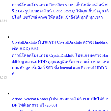
ดาวน์โหลดโปรแกรม DropBox ระบบ เก็บไฟล์ออนไลน์ ฟ
รี 2 GB รูปแบบออนไลน์ Cloud Storage ให้คุณเก็บข้อมูล เก็
บไฟล์ แชร์ไฟล์ ต่างๆ ให้คนอื่น เข้าถึงได้ ทุกที่ ทุกเวลา
4,324
CrystalDiskInfo (โปรแกรม CrystalDiskInfo ตรวจ Harddisk
เช็ค HDD) 9.9.1
ดาวน์โหลดโปรแกรม CrystalDiskInfo โปรแกรมตรวจ Har
ddisk ดู สถานะ HDD ดูอุณหภูมิเครื่อง ความเร็ว หาสาเหต
คอมพัง ดูฮาร์ดดิสก์ SSD ทั้ง Internal และ External HDD ไ
ด้
5,013
Adobe Acrobat Reader (โปรแกรมอ่านไฟล์ PDF เปิดไฟล์ P
DF ไฟล์เอกสาร ฟรี) 26.001