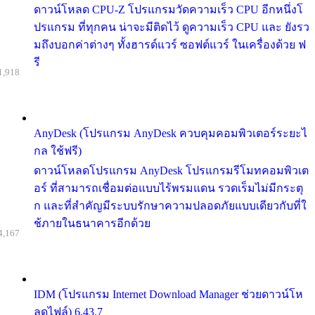
ดาวน์โหลด CPU-Z โปรแกรมวัดความเร็ว CPU อีกหนึ่งโ
ปรแกรม ที่ทุกคน น่าจะมีติดไว้ ดูความเร็ว CPU และ ยังรว
มถึงบอกค่าต่างๆ ทั้งฮารด์แวร์ ซอฟต์แวร์ ในเครื่องด้วย ฟ
รี
1,918
AnyDesk (โปรแกรม AnyDesk ควบคุมคอมพิวเตอร์ระยะไ
กล ใช้ฟรี)
ดาวน์โหลดโปรแกรม AnyDesk โปรแกรมรีโมทคอมพิวเต
อร์ ที่สามารถเชื่อมต่อแบบไร้พรมแดน รวดเร็มไม่มีกระตุ
ก และที่สำคัญมีระบบรักษาความปลอดภัยแบบเดียวกับที่ใ
ช้ภายในธนาคารอีกด้วย
4,167
IDM (โปรแกรม Internet Download Manager ช่วยดาวน์โห
ลดไฟล์) 6.43.7