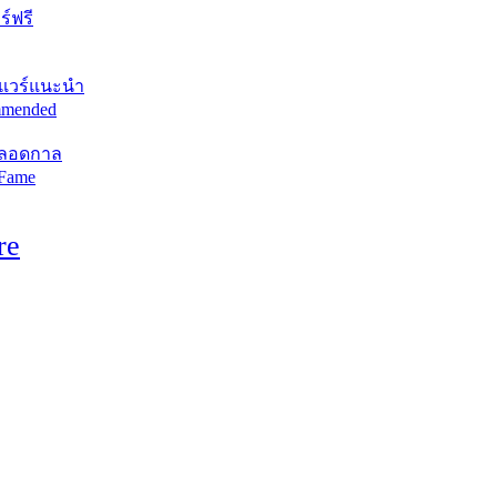
์ฟรี
แวร์แนะนำ
mended
ตลอดกาล
 Fame
re