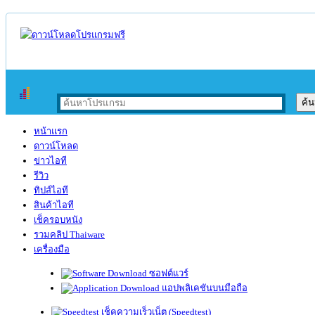
หน้าแรก
ดาวน์โหลด
ข่าวไอที
รีวิว
ทิปส์ไอที
สินค้าไอที
เช็ครอบหนัง
รวมคลิป Thaiware
เครื่องมือ
ซอฟต์แวร์
แอปพลิเคชันบนมือถือ
เช็คความเร็วเน็ต (Speedtest)