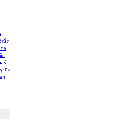
ด
์เน็ต
คคล
ดีย
อร์
ุรกิจ
ษา