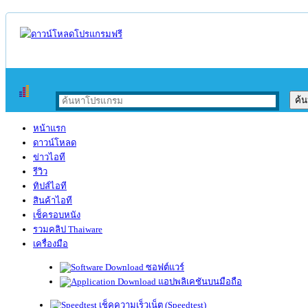
หน้าแรก
ดาวน์โหลด
ข่าวไอที
รีวิว
ทิปส์ไอที
สินค้าไอที
เช็ครอบหนัง
รวมคลิป Thaiware
เครื่องมือ
ซอฟต์แวร์
แอปพลิเคชันบนมือถือ
เช็คความเร็วเน็ต (Speedtest)