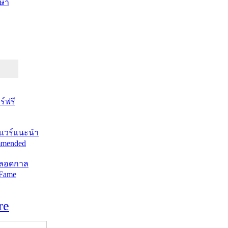
ษา
์ฟรี
แวร์แนะนำ
mended
ตลอดกาล
 Fame
re