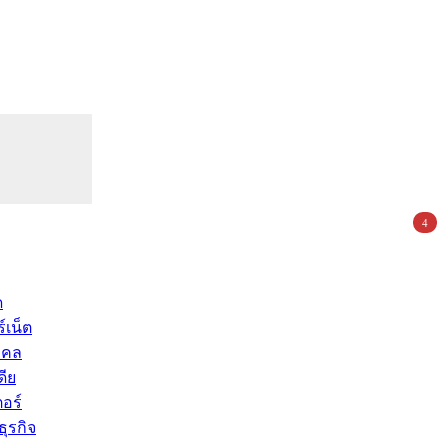
4
ด
์เน็ต
คคล
ดีย
อร์
ุรกิจ