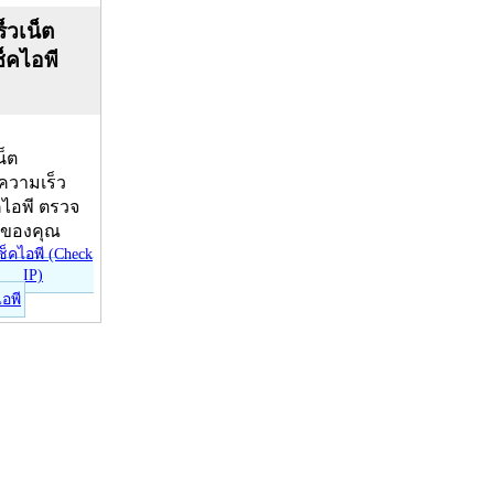
็วเน็ต
ช็คไอพี
น็ต
บความเร็ว
คไอพี ตรวจ
ีของคุณ
ไอพี