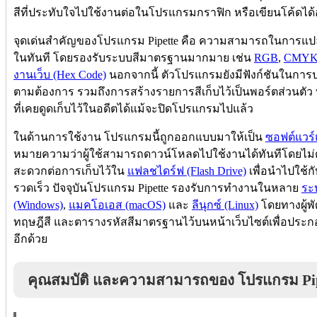
สีที่ประทับใจไปใช้งานต่อในโปรแกรมกราฟิก หรือเขียนโค้ดได้
จุดเด่นสำคัญของโปรแกรม Pipette คือ ความสามารถในการแป
ในทันที โดยรองรับระบบสีมาตรฐานมากมาย เช่น
RGB
,
CMY
งานเว็บ (Hex Code)
นอกจากนี้ ตัวโปรแกรมยังมีฟังก์ชันในการปรั
ตามต้องการ รวมถึงการสร้างรายการสีเก็บไว้เป็นพอร์ตส่วนตัว 
ที่เคยดูดเก็บไว้ในอดีตได้แม้จะปิดโปรแกรมไปแล้ว
ในด้านการใช้งาน โปรแกรมนี้ถูกออกแบบมาให้เป็น
ซอฟต์แวร์แ
หมายความว่าผู้ใช้สามารถดาวน์โหลดไปใช้งานได้ทันทีโดยไม่ต้อ
สะดวกต่อการเก็บไว้ใน
แฟลชไดร์ฟ (Flash Drive)
เพื่อนำไปใช้กั
รวดเร็ว ปัจจุบันโปรแกรม Pipette รองรับการทำงานในหลาย
ระ
(Windows)
,
แมคโอเอส (macOS)
และ
ลีนุกซ์ (Linux)
โดยทางผู้พั
ทฤษฎีสี และตารางรหัสสีมาตรฐานไว้บนหน้าเว็บไซต์เพื่อประ
อีกด้วย
คุณสมบัติ และความสามารถของ โปรแกรม Pip