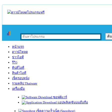
หน้าแรก
ดาวน์โหลด
ข่าวไอที
รีวิว
ทิปส์ไอที
สินค้าไอที
เช็ครอบหนัง
รวมคลิป Thaiware
เครื่องมือ
ซอฟต์แวร์
แอปพลิเคชันบนมือถือ
เช็คความเร็วเน็ต (Speedtest)