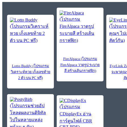
FireAlpaca (โปรแกรม
FireAlpaca วาดรูป ระบาย
Lotto Buddy (โปรแกรม
EyeLink Z
สี สร้างเส้นกราฟฟิก)
วิเคราะห์หวย เก็งเลขท้าย
จะพาคุณๆ
2 ตัว บน PC ฟรี)
สั