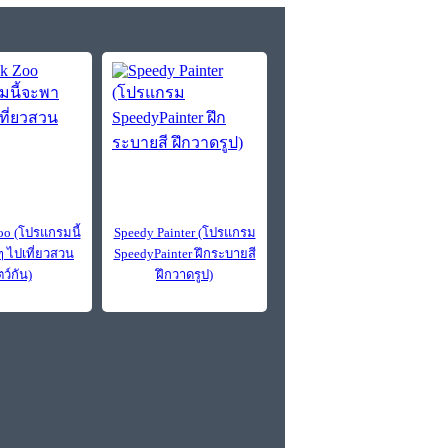
oo (โปรแกรมนี้
Speedy Painter (โปรแกรม
 ไปเที่ยวสวน
SpeedyPainter ฝึกระบายสี
ตว์กัน)
ฝึกวาดรูป)