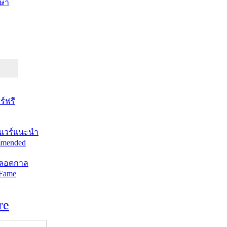
ษา
์ฟรี
แวร์แนะนำ
mended
ตลอดกาล
 Fame
re