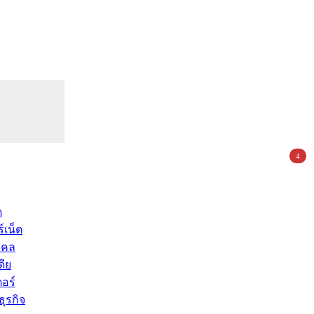
4
ด
์เน็ต
คคล
ดีย
อร์
ุรกิจ