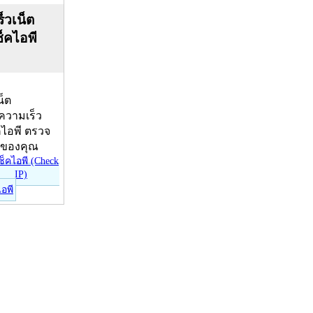
็วเน็ต
ช็คไอพี
น็ต
บความเร็ว
คไอพี ตรวจ
ีของคุณ
ไอพี