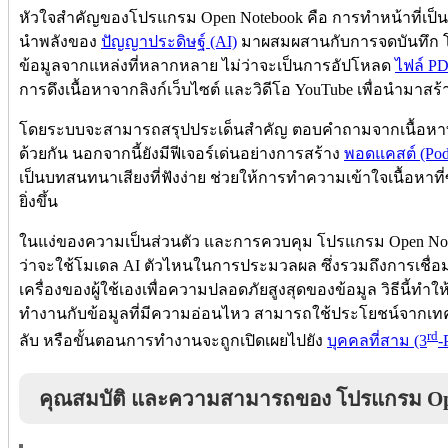
หัวใจสำคัญของโปรแกรม Open Notebook คือ การทำหน้าที่เป็น
นำพลังของ
ปัญญาประดิษฐ์ (AI)
มาผสมผสานกับการจดบันทึก
ข้อมูลจากแหล่งที่หลากหลาย ไม่ว่าจะเป็นการอัปโหลด
ไฟล์ P
การดึงเนื้อหาจากลิงก์เว็บไซต์ และวิดีโอ YouTube เพื่อนำมาสร้
โดยระบบจะสามารถสรุปประเด็นสำคัญ ตอบคำถามจากเนื้อหาที่ระบ
ด้วยกัน นอกจากนี้ยังมีฟีเจอร์เด่นอย่างการสร้าง
พอดแคสต์ (Pod
เป็นบทสนทนาเสียงที่ฟังง่าย ช่วยให้การทำความเข้าใจเนื้อห
ยิ่งขึ้น
ในแง่ของความเป็นส่วนตัว และการควบคุม โปรแกรม Open Noteb
ว่าจะใช้โมเดล AI ตัวไหนในการประมวลผล ซึ่งรวมถึงการเชื่อ
เครื่องของผู้ใช้เองเพื่อความปลอดภัยสูงสุดของข้อมูล วิธีนี้ทำให้น
ทำงานกับข้อมูลที่มีความอ่อนไหว สามารถใช้ประโยชน์จากเทค
rd
ลับ หรือขั้นตอนการทำงานจะถูกเปิดเผยไปยัง
บุคคลที่สาม (3
-
คุณสมบัติ และความสามารถของ โปรแกรม Op