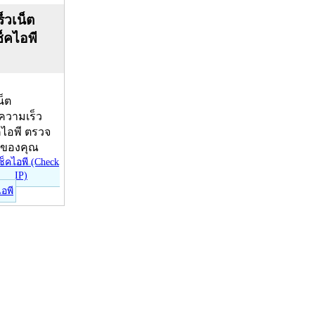
็วเน็ต
ช็คไอพี
น็ต
บความเร็ว
คไอพี ตรวจ
ีของคุณ
ไอพี