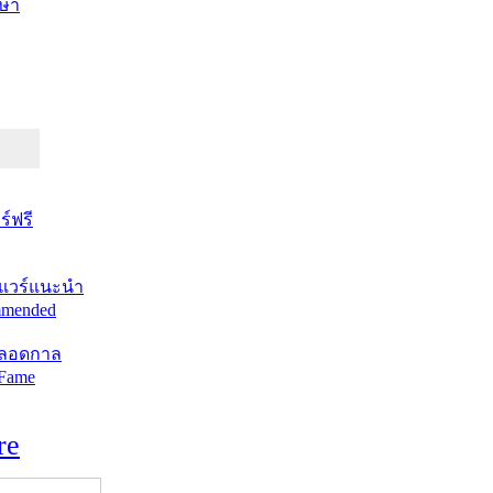
ษา
์ฟรี
แวร์แนะนำ
mended
ตลอดกาล
 Fame
re