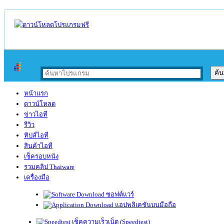
หน้าแรก
ดาวน์โหลด
ข่าวไอที
รีวิว
ทิปส์ไอที
สินค้าไอที
เช็ครอบหนัง
รวมคลิป Thaiware
เครื่องมือ
ซอฟต์แวร์
แอปพลิเคชันบนมือถือ
เช็คความเร็วเน็ต (Speedtest)