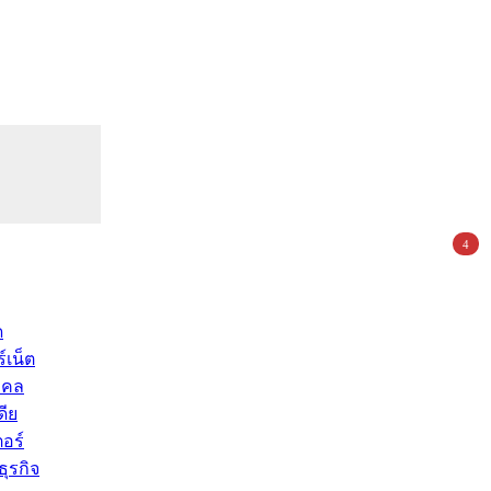
4
ด
์เน็ต
คคล
ดีย
อร์
ุรกิจ