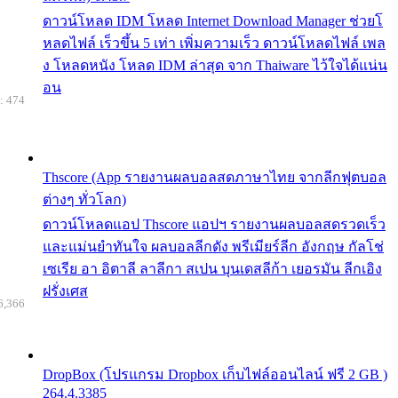
ดาวน์โหลด IDM โหลด Internet Download Manager ช่วยโ
หลดไฟล์ เร็วขึ้น 5 เท่า เพิ่มความเร็ว ดาวน์โหลดไฟล์ เพล
ง โหลดหนัง โหลด IDM ล่าสุด จาก Thaiware ไว้ใจได้แน่น
อน
: 474
Thscore (App รายงานผลบอลสดภาษาไทย จากลีกฟุตบอล
ต่างๆ ทั่วโลก)
ดาวน์โหลดแอป Thscore แอปฯ รายงานผลบอลสดรวดเร็ว
และแม่นยำทันใจ ผลบอลลีกดัง พรีเมียร์ลีก อังกฤษ กัลโช่
เซเรีย อา อิตาลี ลาลีกา สเปน บุนเดสลีก้า เยอรมัน ลีกเอิง
ฝรั่งเศส
6,366
DropBox (โปรแกรม Dropbox เก็บไฟล์ออนไลน์ ฟรี 2 GB )
264.4.3385