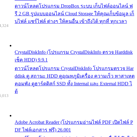
ดาวน์โหลดโปรแกรม DropBox ระบบ เก็บไฟล์ออนไลน์ ฟ
รี 2 GB รูปแบบออนไลน์ Cloud Storage ให้คุณเก็บข้อมูล เก็
บไฟล์ แชร์ไฟล์ ต่างๆ ให้คนอื่น เข้าถึงได้ ทุกที่ ทุกเวลา
4,324
CrystalDiskInfo (โปรแกรม CrystalDiskInfo ตรวจ Harddisk
เช็ค HDD) 9.9.1
ดาวน์โหลดโปรแกรม CrystalDiskInfo โปรแกรมตรวจ Har
ddisk ดู สถานะ HDD ดูอุณหภูมิเครื่อง ความเร็ว หาสาเหต
คอมพัง ดูฮาร์ดดิสก์ SSD ทั้ง Internal และ External HDD ไ
ด้
5,013
Adobe Acrobat Reader (โปรแกรมอ่านไฟล์ PDF เปิดไฟล์ P
DF ไฟล์เอกสาร ฟรี) 26.001