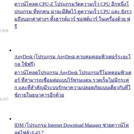
ดาวน์โหลด CPU-Z โปรแกรมวัดความเร็ว CPU อีกหนึ่งโ
ปรแกรม ที่ทุกคน น่าจะมีติดไว้ ดูความเร็ว CPU และ ยังรว
มถึงบอกค่าต่างๆ ทั้งฮารด์แวร์ ซอฟต์แวร์ ในเครื่องด้วย ฟ
รี
1,918
AnyDesk (โปรแกรม AnyDesk ควบคุมคอมพิวเตอร์ระยะไ
กล ใช้ฟรี)
ดาวน์โหลดโปรแกรม AnyDesk โปรแกรมรีโมทคอมพิวเต
อร์ ที่สามารถเชื่อมต่อแบบไร้พรมแดน รวดเร็มไม่มีกระตุ
ก และที่สำคัญมีระบบรักษาความปลอดภัยแบบเดียวกับที่ใ
ช้ภายในธนาคารอีกด้วย
4,167
IDM (โปรแกรม Internet Download Manager ช่วยดาวน์โห
ลดไฟล์) 6.43.7