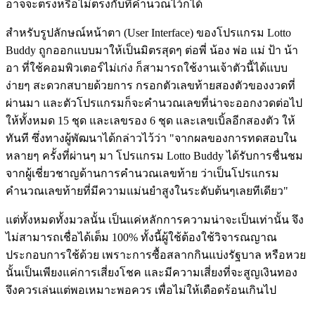
อาจจะตรงหรือไม่ตรงกับที่คำนวณไว้ก็ได้
สำหรับรูปลักษณ์หน้าตา (User Interface) ของโปรแกรม Lotto
Buddy ถูกออกแบบมาให้เป็นมิตรสุดๆ ต่อพี่ น้อง พ่อ แม่ ป้า น้า
อา ที่ใช้คอมพิวเตอร์ไม่เก่ง ก็สามารถใช้งานเจ้าตัวนี้ได้แบบ
ง่ายๆ สะดวกสบายด้วยการ กรอกตัวเลขท้ายสองตัวของงวดที่
ผ่านมา และตัวโปรแกรมก็จะคำนวณเลขที่น่าจะออกงวดต่อไป
ให้ทั้งหมด 15 ชุด และเลขรอง 6 ชุด และเลขเบิ้ลอีกสองตัว ให้
ทันที ซึ่งทางผู้พัฒนาได้กล่าวไว้ว่า "จากผลของการทดสอบใน
หลายๆ ครั้งที่ผ่านๆ มา โปรแกรม Lotto Buddy ได้รับการชื่นชม
จากผู้เชี่ยวชาญด้านการคำนวณเลขท้าย ว่าเป็นโปรแกรม
คำนวณเลขท้ายที่มีความแม่นยำสูงในระดับต้นๆเลยทีเดียว"
แต่ทั้งหมดทั้งมวลนั้น เป็นแค่หลักการความน่าจะเป็นเท่านั้น จึง
ไม่สามารถเชื่อได้เต็ม 100% ทั้งนี้ผู้ใช้ต้องใช้วิจารณญาณ
ประกอบการใช้ด้วย เพราะการซื้อสลากกินแบ่งรัฐบาล หรือหวย
นั้นเป็นเพียงแค่การเสี่ยงโชค และมีความเสี่ยงที่จะสูญเงินทอง
จึงควรเล่นแต่พอเหมาะพอควร เพื่อไม่ให้เดือดร้อนเกินไป