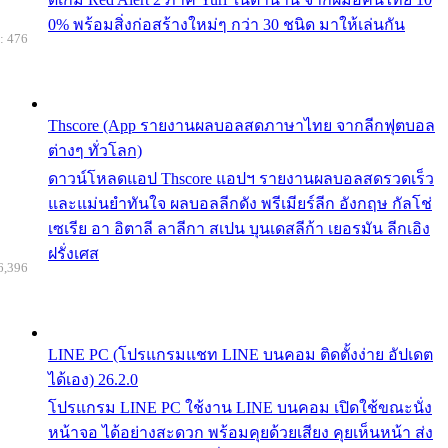
0% พร้อมสิ่งก่อสร้างใหม่ๆ กว่า 30 ชนิด มาให้เล่นกัน
: 476
Thscore (App รายงานผลบอลสดภาษาไทย จากลีกฟุตบอล
ต่างๆ ทั่วโลก)
ดาวน์โหลดแอป Thscore แอปฯ รายงานผลบอลสดรวดเร็ว
และแม่นยำทันใจ ผลบอลลีกดัง พรีเมียร์ลีก อังกฤษ กัลโช่
เซเรีย อา อิตาลี ลาลีกา สเปน บุนเดสลีก้า เยอรมัน ลีกเอิง
ฝรั่งเศส
6,396
LINE PC (โปรแกรมแชท LINE บนคอม ติดตั้งง่าย อัปเดต
ได้เอง) 26.2.0
โปรแกรม LINE PC ใช้งาน LINE บนคอม เปิดใช้ขณะนั่ง
หน้าจอ ได้อย่างสะดวก พร้อมคุยด้วยเสียง คุยเห็นหน้า ส่ง