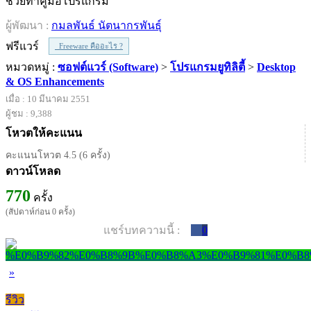
ช่วยทำคู่มือโปรแกรม
ผู้พัฒนา :
กมลพันธ์ นัตนากรพันธุ์
ฟรีแวร์
Freeware คืออะไร ?
หมวดหมู่ :
ซอฟต์แวร์ (Software)
>
โปรแกรมยูทิลิตี้
>
Desktop
& OS Enhancements
เมื่อ : 10 มีนาคม 2551
ผู้ชม : 9,388
โหวตให้คะแนน
คะแนนโหวต 4.5 (6 ครั้ง)
ดาวน์โหลด
770
ครั้ง
(สัปดาห์ก่อน 0 ครั้ง)
แชร์บทความนี้ :
0
»
รีวิว