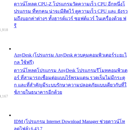
ดาวน์โหลด CPU-Z โปรแกรมวัดความเร็ว CPU อีกหนึ่งโ
ปรแกรม ที่ทุกคน น่าจะมีติดไว้ ดูความเร็ว CPU และ ยังรว
มถึงบอกค่าต่างๆ ทั้งฮารด์แวร์ ซอฟต์แวร์ ในเครื่องด้วย ฟ
รี
1,918
AnyDesk (โปรแกรม AnyDesk ควบคุมคอมพิวเตอร์ระยะไ
กล ใช้ฟรี)
ดาวน์โหลดโปรแกรม AnyDesk โปรแกรมรีโมทคอมพิวเต
อร์ ที่สามารถเชื่อมต่อแบบไร้พรมแดน รวดเร็มไม่มีกระตุ
ก และที่สำคัญมีระบบรักษาความปลอดภัยแบบเดียวกับที่ใ
ช้ภายในธนาคารอีกด้วย
4,167
IDM (โปรแกรม Internet Download Manager ช่วยดาวน์โห
ลดไฟล์) 6.43.7