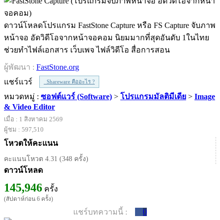
ดาวน์โหลดโปรแกรม FastStone Capture หรือ FS Capture จับภาพ
หน้าจอ อัดวิดีโอจากหน้าจอคอม นิยมมากที่สุดอันดับ 1ในไทย
ช่วยทำไฟล์เอกสาร เว็บเพจ ไฟล์วิดีโอ สื่อการสอน
ผู้พัฒนา :
FastStone.org
แชร์แวร์
Shareware คืออะไร ?
หมวดหมู่ :
ซอฟต์แวร์ (Software)
>
โปรแกรมมัลติมีเดีย
>
Image
& Video Editor
เมื่อ : 1 สิงหาคม 2569
ผู้ชม : 597,510
โหวตให้คะแนน
คะแนนโหวต 4.31 (348 ครั้ง)
ดาวน์โหลด
145,946
ครั้ง
(สัปดาห์ก่อน 6 ครั้ง)
แชร์บทความนี้ :
0