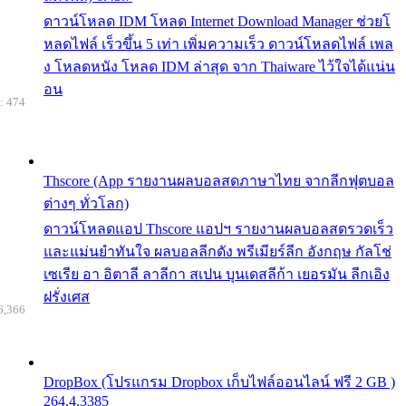
ดาวน์โหลด IDM โหลด Internet Download Manager ช่วยโ
หลดไฟล์ เร็วขึ้น 5 เท่า เพิ่มความเร็ว ดาวน์โหลดไฟล์ เพล
ง โหลดหนัง โหลด IDM ล่าสุด จาก Thaiware ไว้ใจได้แน่น
อน
: 474
Thscore (App รายงานผลบอลสดภาษาไทย จากลีกฟุตบอล
ต่างๆ ทั่วโลก)
ดาวน์โหลดแอป Thscore แอปฯ รายงานผลบอลสดรวดเร็ว
และแม่นยำทันใจ ผลบอลลีกดัง พรีเมียร์ลีก อังกฤษ กัลโช่
เซเรีย อา อิตาลี ลาลีกา สเปน บุนเดสลีก้า เยอรมัน ลีกเอิง
ฝรั่งเศส
6,366
DropBox (โปรแกรม Dropbox เก็บไฟล์ออนไลน์ ฟรี 2 GB )
264.4.3385