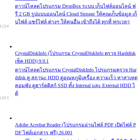
ดาวน์โหลดโปรแกรม DropBox ระบบ เก็บไฟล์ออนไลน์ ฟ
รี 2 GB รูปแบบออนไลน์ Cloud Storage ให้คุณเก็บข้อมูล เก็
บไฟล์ แชร์ไฟล์ ต่างๆ ให้คนอื่น เข้าถึงได้ ทุกที่ ทุกเวลา
4,324
CrystalDiskInfo (โปรแกรม CrystalDiskInfo ตรวจ Harddisk
เช็ค HDD) 9.9.1
ดาวน์โหลดโปรแกรม CrystalDiskInfo โปรแกรมตรวจ Har
ddisk ดู สถานะ HDD ดูอุณหภูมิเครื่อง ความเร็ว หาสาเหต
คอมพัง ดูฮาร์ดดิสก์ SSD ทั้ง Internal และ External HDD ไ
ด้
5,013
Adobe Acrobat Reader (โปรแกรมอ่านไฟล์ PDF เปิดไฟล์ P
DF ไฟล์เอกสาร ฟรี) 26.001