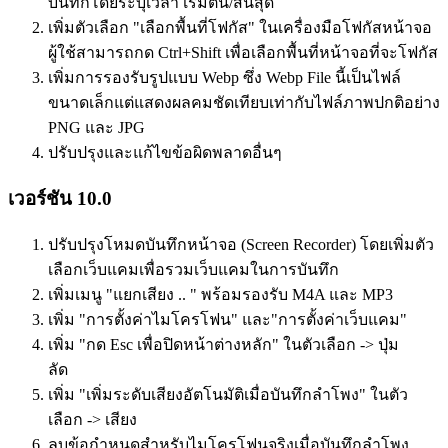
บันทึกโดยระบุเวลา เริ่มต้น/สิ้นสุด
เพิ่มตัวเลือก "เลือกพื้นที่โฟกัส" ในเครื่องมือโฟกัสหน้าจอ
ผู้ใช้สามารถกด Ctrl+Shift เพื่อเลือกพื้นที่หน้าจอที่จะโฟกัส
เพิ่มการรองรับรูปแบบ Webp ซึ่ง Webp File นี้เป็นไฟล์
ขนาดเล็กแต่แสดงผลคมชัดเทียบเท่ากับไฟล์ภาพปกติอย่าง
PNG และ JPG
ปรับปรุงและแก้ไขข้อผิดพลาดอื่นๆ
เวอร์ชัน 10.0
ปรับปรุงโหมดบันทึกหน้าจอ (Screen Recorder) โดยเพิ่มตัว
เลือกเว็บแคมเพื่อรวมเว็บแคมในการบันทึก
เพิ่มเมนู "แยกเสียง .. " พร้อมรองรับ M4A และ MP3
เพิ่ม "การตั้งค่าไมโครโฟน" และ"การตั้งค่าเว็บแคม"
เพิ่ม "กด Esc เพื่อปิดหน้าต่างหลัก" ในตัวเลือก -> ปุ่ม
ลัด
เพิ่ม "เพิ่มระดับเสียงอัตโนมัติเมื่อบันทึกลำโพง" ในตัว
เลือก -> เสียง
ลบข้อกำหนดสำหรับไมโครโฟนจริงเมื่อบันทึกลำโพง