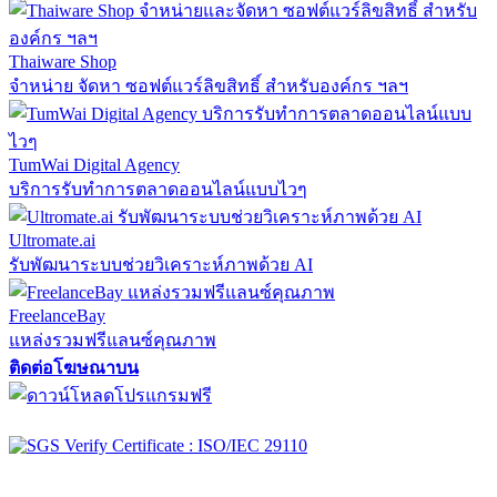
Thaiware Shop
จำหน่าย จัดหา ซอฟต์แวร์ลิขสิทธิ์ สำหรับองค์กร ฯลฯ
TumWai Digital Agency
บริการรับทำการตลาดออนไลน์แบบไวๆ
Ultromate.ai
รับพัฒนาระบบช่วยวิเคราะห์ภาพด้วย AI
FreelanceBay
แหล่งรวมฟรีแลนซ์คุณภาพ
ติดต่อโฆษณาบน