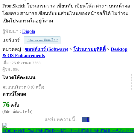
FrontSketch โปรแกรมวาด เขียนทับ เขียนโน้ต ต่าง ๆ บนหน้าจอ
โดยตรง สามารถเขียนทับบนส่วนไหนของหน้าจอก็ได้ ไม่ว่าจะ
เปิดโปรแกรมใดอยู่ก็ตาม
ผู้พัฒนา :
Digola
แชร์แวร์
Shareware คืออะไร ?
หมวดหมู่ :
ซอฟต์แวร์ (Software)
>
โปรแกรมยูทิลิตี้
>
Desktop
& OS Enhancements
เมื่อ : 26 ธันวาคม 2568
ผู้ชม : 996
โหวตให้คะแนน
คะแนนโหวต 0 (0 ครั้ง)
ดาวน์โหลด
76
ครั้ง
(สัปดาห์ก่อน 1 ครั้ง)
แชร์บทความนี้ :
0