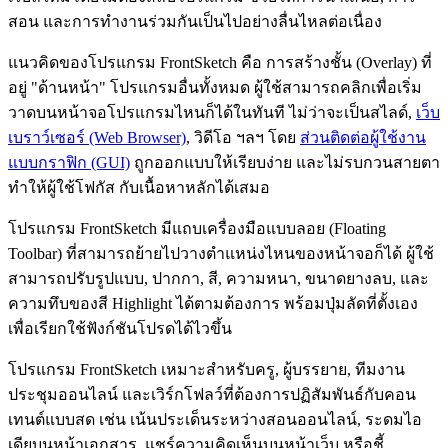
สอน และการทำงานร่วมกันเป็นไปอย่างลื่นไหลต่อเนื่อง
แนวคิดของโปรแกรม FrontSketch คือ การสร้างชั้น (Overlay) ที่
อยู่ "ด้านหน้า" โปรแกรมอื่นทั้งหมด ผู้ใช้สามารถคลิกเพื่อเริ่ม
วาดบนหน้าจอโปรแกรมไหนก็ได้ในทันที ไม่ว่าจะเป็นสไลด์,
เว็บ
เบราว์เซอร์ (Web Browser)
, วิดีโอ ฯลฯ โดย
ส่วนติดต่อผู้ใช้งาน
แบบกราฟิก (GUI)
ถูกออกแบบให้เรียบง่าย และไม่รบกวนสายตา
ทำให้ผู้ใช้โฟกัส กับเนื้อหาหลักได้เสมอ
โปรแกรม FrontSketch มีแถบเครื่องมือแบบลอย (Floating
Toolbar) ที่สามารถย้ายไปวางตำแหน่งไหนของหน้าจอก็ได้ ผู้ใช้
สามารถปรับรูปแบบ, ปากกา, สี, ความหนา, ขนาดยางลบ, และ
ความทึบของสี Highlight ได้ตามต้องการ พร้อมปุ่มลัดที่ตั้งเอง
เพื่อเรียกใช้ฟังก์ชันโปรดได้ไวขึ้น
โปรแกรม FrontSketch เหมาะสำหรับครู, ผู้บรรยาย, ทีมงาน
ประชุมออนไลน์ และเวิร์กโฟลว์ที่ต้องการปฏิสัมพันธ์กับคอน
เทนต์แบบสด เช่น เน้นประเด็นระหว่างสอนออนไลน์, ระดมไอ
เดียบนหน้าเอกสาร, แชร์ความคิดเห็นบนหน้าเว็บ หรือชี้