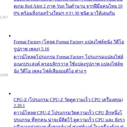
ดเกม Red Alert 2 ภาค Yuri ในตำนาน จากฝีมือคนไทย 10
0% พร้อมสิ่งก่อสร้างใหม่ๆ กว่า 30 ชนิด มาให้เล่นกัน
9,307
Format Factory (โหลด Format Factory แปลงไฟล์หนัง วิดีโอ
รูปภาพ เพลง) 5.16
ดาวน์โหลดโปรแกรม Format Factory โปรแกรมแปลงไฟล์
อเนกประสงค์ ครอบจักรวาล ใช้แปลงรูปภาพ แปลงไฟล์ห
นัง วิดีโอ เพลง ไฟล์เสียงออดิโอ ต่าง ๆ
9,060
CPU-Z (โปรแกรม CPU-Z วัดดูความเร็ว CPU เครื่องคุณ)
2.20.1
ดาวน์โหลด CPU-Z โปรแกรมวัดความเร็ว CPU อีกหนึ่งโ
ปรแกรม ที่ทุกคน น่าจะมีติดไว้ ดูความเร็ว CPU และ ยังรว
มถึงบอกค่าต่างๆ ทั้งฮารด์แวร์ ซอฟต์แวร์ ในเครื่องด้วย ฟ