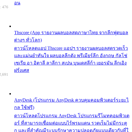
อน
: 476
Thscore (App รายงานผลบอลสดภาษาไทย จากลีกฟุตบอล
ต่างๆ ทั่วโลก)
ดาวน์โหลดแอป Thscore แอปฯ รายงานผลบอลสดรวดเร็ว
และแม่นยำทันใจ ผลบอลลีกดัง พรีเมียร์ลีก อังกฤษ กัลโช่
เซเรีย อา อิตาลี ลาลีกา สเปน บุนเดสลีก้า เยอรมัน ลีกเอิง
ฝรั่งเศส
2,691
AnyDesk (โปรแกรม AnyDesk ควบคุมคอมพิวเตอร์ระยะไ
กล ใช้ฟรี)
ดาวน์โหลดโปรแกรม AnyDesk โปรแกรมรีโมทคอมพิวเต
อร์ ที่สามารถเชื่อมต่อแบบไร้พรมแดน รวดเร็มไม่มีกระตุ
ก และที่สำคัญมีระบบรักษาความปลอดภัยแบบเดียวกับที่ใ