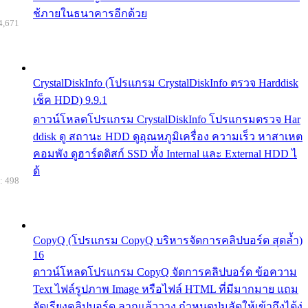
ช้ภายในธนาคารอีกด้วย
4,671
CrystalDiskInfo (โปรแกรม CrystalDiskInfo ตรวจ Harddisk
เช็ค HDD) 9.9.1
ดาวน์โหลดโปรแกรม CrystalDiskInfo โปรแกรมตรวจ Har
ddisk ดู สถานะ HDD ดูอุณหภูมิเครื่อง ความเร็ว หาสาเหต
คอมพัง ดูฮาร์ดดิสก์ SSD ทั้ง Internal และ External HDD ไ
ด้
: 498
CopyQ (โปรแกรม CopyQ บริหารจัดการคลิปบอร์ด สุดล้ำ)
16
ดาวน์โหลดโปรแกรม CopyQ จัดการคลิปบอร์ด ข้อความ
Text ไฟล์รูปภาพ Image หรือไฟล์ HTML ที่มีมากมาย แถม
จัดเรียงคลิปบอร์ด ลากแล้ววาง กำหนดปุ่มลัดให้เข้าถึงได้ง่