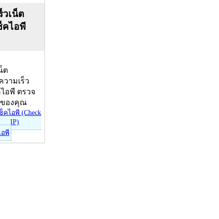
็วเน็ต
ช็คไอพี
น็ต
บความเร็ว
คไอพี ตรวจ
ีของคุณ
ไอพี