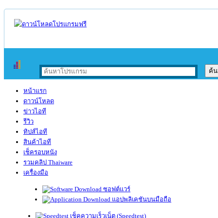
หน้าแรก
ดาวน์โหลด
ข่าวไอที
รีวิว
ทิปส์ไอที
สินค้าไอที
เช็ครอบหนัง
รวมคลิป Thaiware
เครื่องมือ
ซอฟต์แวร์
แอปพลิเคชันบนมือถือ
เช็คความเร็วเน็ต (Speedtest)