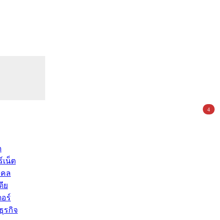
4
ด
์เน็ต
คคล
ดีย
อร์
ุรกิจ