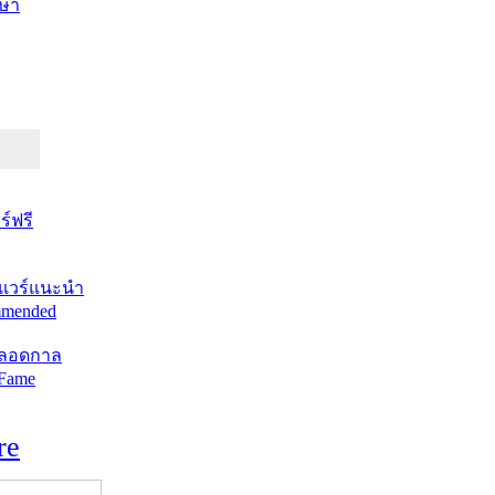
ษา
์ฟรี
แวร์แนะนำ
mended
ตลอดกาล
 Fame
re