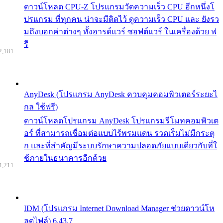
ดาวน์โหลด CPU-Z โปรแกรมวัดความเร็ว CPU อีกหนึ่งโ
ปรแกรม ที่ทุกคน น่าจะมีติดไว้ ดูความเร็ว CPU และ ยังรว
มถึงบอกค่าต่างๆ ทั้งฮารด์แวร์ ซอฟต์แวร์ ในเครื่องด้วย ฟ
รี
2,181
AnyDesk (โปรแกรม AnyDesk ควบคุมคอมพิวเตอร์ระยะไ
กล ใช้ฟรี)
ดาวน์โหลดโปรแกรม AnyDesk โปรแกรมรีโมทคอมพิวเต
อร์ ที่สามารถเชื่อมต่อแบบไร้พรมแดน รวดเร็มไม่มีกระตุ
ก และที่สำคัญมีระบบรักษาความปลอดภัยแบบเดียวกับที่ใ
ช้ภายในธนาคารอีกด้วย
4,211
IDM (โปรแกรม Internet Download Manager ช่วยดาวน์โห
ลดไฟล์) 6.43.7