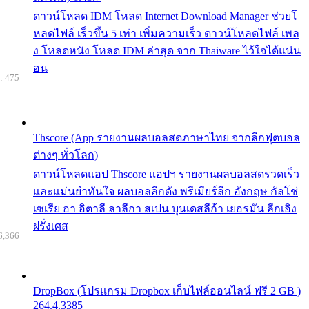
ดาวน์โหลด IDM โหลด Internet Download Manager ช่วยโ
หลดไฟล์ เร็วขึ้น 5 เท่า เพิ่มความเร็ว ดาวน์โหลดไฟล์ เพล
ง โหลดหนัง โหลด IDM ล่าสุด จาก Thaiware ไว้ใจได้แน่น
อน
: 475
Thscore (App รายงานผลบอลสดภาษาไทย จากลีกฟุตบอล
ต่างๆ ทั่วโลก)
ดาวน์โหลดแอป Thscore แอปฯ รายงานผลบอลสดรวดเร็ว
และแม่นยำทันใจ ผลบอลลีกดัง พรีเมียร์ลีก อังกฤษ กัลโช่
เซเรีย อา อิตาลี ลาลีกา สเปน บุนเดสลีก้า เยอรมัน ลีกเอิง
ฝรั่งเศส
6,366
DropBox (โปรแกรม Dropbox เก็บไฟล์ออนไลน์ ฟรี 2 GB )
264.4.3385