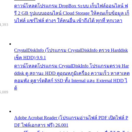
ดาวน์โหลดโปรแกรม DropBox ระบบ เก็บไฟล์ออนไลน์ ฟ
รี 2 GB รูปแบบออนไลน์ Cloud Storage ให้คุณเก็บข้อมูล เก็
บไฟล์ แชร์ไฟล์ ต่างๆ ให้คนอื่น เข้าถึงได้ ทุกที่ ทุกเวลา
4,393
CrystalDiskInfo (โปรแกรม CrystalDiskInfo ตรวจ Harddisk
เช็ค HDD) 9.9.1
ดาวน์โหลดโปรแกรม CrystalDiskInfo โปรแกรมตรวจ Har
ddisk ดู สถานะ HDD ดูอุณหภูมิเครื่อง ความเร็ว หาสาเหต
คอมพัง ดูฮาร์ดดิสก์ SSD ทั้ง Internal และ External HDD ไ
ด้
5,089
Adobe Acrobat Reader (โปรแกรมอ่านไฟล์ PDF เปิดไฟล์ P
DF ไฟล์เอกสาร ฟรี) 26.001