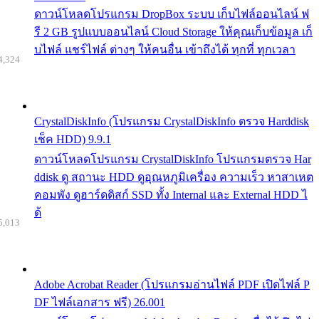
ดาวน์โหลดโปรแกรม DropBox ระบบ เก็บไฟล์ออนไลน์ ฟ
รี 2 GB รูปแบบออนไลน์ Cloud Storage ให้คุณเก็บข้อมูล เก็
บไฟล์ แชร์ไฟล์ ต่างๆ ให้คนอื่น เข้าถึงได้ ทุกที่ ทุกเวลา
4,324
CrystalDiskInfo (โปรแกรม CrystalDiskInfo ตรวจ Harddisk
เช็ค HDD) 9.9.1
ดาวน์โหลดโปรแกรม CrystalDiskInfo โปรแกรมตรวจ Har
ddisk ดู สถานะ HDD ดูอุณหภูมิเครื่อง ความเร็ว หาสาเหต
คอมพัง ดูฮาร์ดดิสก์ SSD ทั้ง Internal และ External HDD ไ
ด้
5,013
Adobe Acrobat Reader (โปรแกรมอ่านไฟล์ PDF เปิดไฟล์ P
DF ไฟล์เอกสาร ฟรี) 26.001