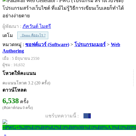
โปรแกรมสร้างเว็บไซต์ ที่แม้ไม่รู้วิธีการเขียนเว็บเลยก็ทำได้
อย่างง่ายดาย
ผู้พัฒนา :
ภัควันต์ ไมตรี
เดโม
Demo คืออะไร ?
หมวดหมู่ :
ซอฟต์แวร์ (Software)
>
โปรแกรมเมอร์
>
Web
Authoring
เมื่อ : 5 มิถุนายน 2550
ผู้ชม : 16,632
โหวตให้คะแนน
คะแนนโหวต 3.2 (20 ครั้ง)
ดาวน์โหลด
6,538
ครั้ง
(สัปดาห์ก่อน 0 ครั้ง)
แชร์บทความนี้ :
0
»