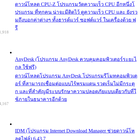
ดาวน์โหลด CPU-Z โปรแกรมวัดความเร็ว CPU อีกหนึ่งโ
ปรแกรม ที่ทุกคน น่าจะมีติดไว้ ดูความเร็ว CPU และ ยังรว
มถึงบอกค่าต่างๆ ทั้งฮารด์แวร์ ซอฟต์แวร์ ในเครื่องด้วย ฟ
รี
1,918
AnyDesk (โปรแกรม AnyDesk ควบคุมคอมพิวเตอร์ระยะไ
กล ใช้ฟรี)
ดาวน์โหลดโปรแกรม AnyDesk โปรแกรมรีโมทคอมพิวเต
อร์ ที่สามารถเชื่อมต่อแบบไร้พรมแดน รวดเร็มไม่มีกระตุ
ก และที่สำคัญมีระบบรักษาความปลอดภัยแบบเดียวกับที่ใ
ช้ภายในธนาคารอีกด้วย
4,167
IDM (โปรแกรม Internet Download Manager ช่วยดาวน์โห
ลดไฟล์) 6.43.7