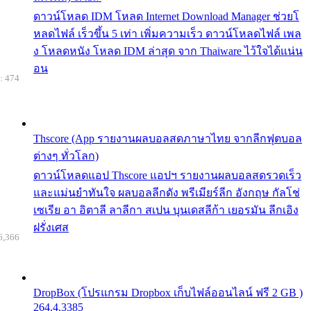
ดาวน์โหลด IDM โหลด Internet Download Manager ช่วยโ
หลดไฟล์ เร็วขึ้น 5 เท่า เพิ่มความเร็ว ดาวน์โหลดไฟล์ เพล
ง โหลดหนัง โหลด IDM ล่าสุด จาก Thaiware ไว้ใจได้แน่น
อน
: 474
Thscore (App รายงานผลบอลสดภาษาไทย จากลีกฟุตบอล
ต่างๆ ทั่วโลก)
ดาวน์โหลดแอป Thscore แอปฯ รายงานผลบอลสดรวดเร็ว
และแม่นยำทันใจ ผลบอลลีกดัง พรีเมียร์ลีก อังกฤษ กัลโช่
เซเรีย อา อิตาลี ลาลีกา สเปน บุนเดสลีก้า เยอรมัน ลีกเอิง
ฝรั่งเศส
6,366
DropBox (โปรแกรม Dropbox เก็บไฟล์ออนไลน์ ฟรี 2 GB )
264.4.3385