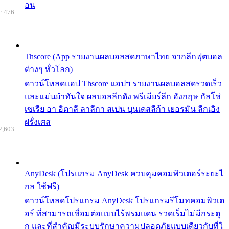
อน
: 476
Thscore (App รายงานผลบอลสดภาษาไทย จากลีกฟุตบอล
ต่างๆ ทั่วโลก)
ดาวน์โหลดแอป Thscore แอปฯ รายงานผลบอลสดรวดเร็ว
และแม่นยำทันใจ ผลบอลลีกดัง พรีเมียร์ลีก อังกฤษ กัลโช่
เซเรีย อา อิตาลี ลาลีกา สเปน บุนเดสลีก้า เยอรมัน ลีกเอิง
ฝรั่งเศส
2,603
AnyDesk (โปรแกรม AnyDesk ควบคุมคอมพิวเตอร์ระยะไ
กล ใช้ฟรี)
ดาวน์โหลดโปรแกรม AnyDesk โปรแกรมรีโมทคอมพิวเต
อร์ ที่สามารถเชื่อมต่อแบบไร้พรมแดน รวดเร็มไม่มีกระตุ
ก และที่สำคัญมีระบบรักษาความปลอดภัยแบบเดียวกับที่ใ