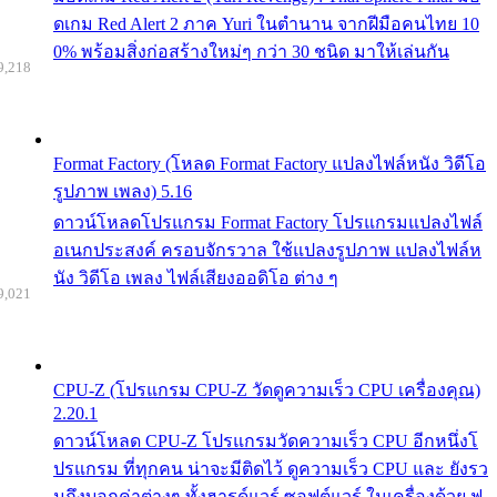
ดเกม Red Alert 2 ภาค Yuri ในตำนาน จากฝีมือคนไทย 10
0% พร้อมสิ่งก่อสร้างใหม่ๆ กว่า 30 ชนิด มาให้เล่นกัน
9,218
Format Factory (โหลด Format Factory แปลงไฟล์หนัง วิดีโอ
รูปภาพ เพลง) 5.16
ดาวน์โหลดโปรแกรม Format Factory โปรแกรมแปลงไฟล์
อเนกประสงค์ ครอบจักรวาล ใช้แปลงรูปภาพ แปลงไฟล์ห
นัง วิดีโอ เพลง ไฟล์เสียงออดิโอ ต่าง ๆ
9,021
CPU-Z (โปรแกรม CPU-Z วัดดูความเร็ว CPU เครื่องคุณ)
2.20.1
ดาวน์โหลด CPU-Z โปรแกรมวัดความเร็ว CPU อีกหนึ่งโ
ปรแกรม ที่ทุกคน น่าจะมีติดไว้ ดูความเร็ว CPU และ ยังรว
มถึงบอกค่าต่างๆ ทั้งฮารด์แวร์ ซอฟต์แวร์ ในเครื่องด้วย ฟ