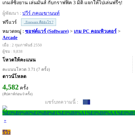
เกมส์ซิ่งยาน เล่นมันส์ กับกราฟฟิค 3 มิติ แจกให้ไปเล่นฟรีๆ!
ผู้พัฒนา :
ปวีร์ ภคเมฆานนท์
ฟรีแวร์
Freeware คืออะไร ?
หมวดหมู่ :
ซอฟต์แวร์ (Software)
>
เกม PC คอมพิวเตอร์
>
Arcade
เมื่อ : 2 กุมภาพันธ์ 2550
ผู้ชม : 9,838
โหวตให้คะแนน
คะแนนโหวต 3.71 (7 ครั้ง)
ดาวน์โหลด
4,582
ครั้ง
(สัปดาห์ก่อน 0 ครั้ง)
แชร์บทความนี้ :
0
»
รีวิว