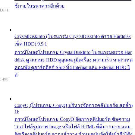
ช้ภายในธนาคารอีกด้วย
4,671
CrystalDiskInfo (โปรแกรม CrystalDiskInfo ตรวจ Harddisk
เช็ค HDD) 9.9.1
ดาวน์โหลดโปรแกรม CrystalDiskInfo โปรแกรมตรวจ Har
ddisk ดู สถานะ HDD ดูอุณหภูมิเครื่อง ความเร็ว หาสาเหต
คอมพัง ดูฮาร์ดดิสก์ SSD ทั้ง Internal และ External HDD ไ
ด้
: 498
CopyQ (โปรแกรม CopyQ บริหารจัดการคลิปบอร์ด สุดล้ำ)
16
ดาวน์โหลดโปรแกรม CopyQ จัดการคลิปบอร์ด ข้อความ
Text ไฟล์รูปภาพ Image หรือไฟล์ HTML ที่มีมากมาย แถม
จัดเรียงคลิปบอร์ด ลากแล้ววาง กำหนดปุ่มลัดให้เข้าถึงได้ง่