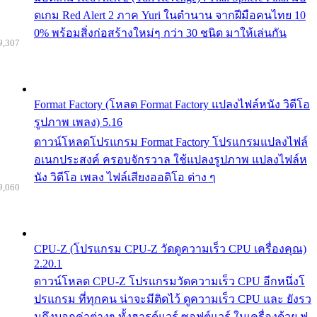
ดเกม Red Alert 2 ภาค Yuri ในตำนาน จากฝีมือคนไทย 10
0% พร้อมสิ่งก่อสร้างใหม่ๆ กว่า 30 ชนิด มาให้เล่นกัน
9,307
Format Factory (โหลด Format Factory แปลงไฟล์หนัง วิดีโอ
รูปภาพ เพลง) 5.16
ดาวน์โหลดโปรแกรม Format Factory โปรแกรมแปลงไฟล์
อเนกประสงค์ ครอบจักรวาล ใช้แปลงรูปภาพ แปลงไฟล์ห
นัง วิดีโอ เพลง ไฟล์เสียงออดิโอ ต่าง ๆ
9,060
CPU-Z (โปรแกรม CPU-Z วัดดูความเร็ว CPU เครื่องคุณ)
2.20.1
ดาวน์โหลด CPU-Z โปรแกรมวัดความเร็ว CPU อีกหนึ่งโ
ปรแกรม ที่ทุกคน น่าจะมีติดไว้ ดูความเร็ว CPU และ ยังรว
มถึงบอกค่าต่างๆ ทั้งฮารด์แวร์ ซอฟต์แวร์ ในเครื่องด้วย ฟ