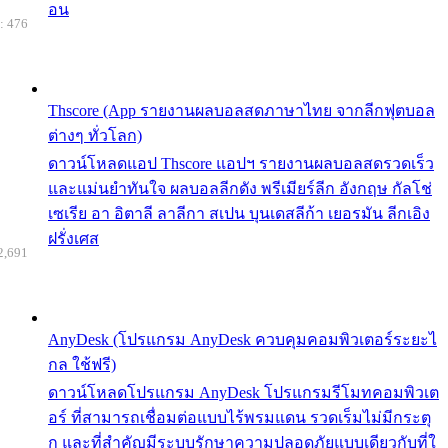
อน
: 476
Thscore (App รายงานผลบอลสดภาษาไทย จากลีกฟุตบอล
ต่างๆ ทั่วโลก)
ดาวน์โหลดแอป Thscore แอปฯ รายงานผลบอลสดรวดเร็ว
และแม่นยำทันใจ ผลบอลลีกดัง พรีเมียร์ลีก อังกฤษ กัลโช่
เซเรีย อา อิตาลี ลาลีกา สเปน บุนเดสลีก้า เยอรมัน ลีกเอิง
ฝรั่งเศส
2,691
AnyDesk (โปรแกรม AnyDesk ควบคุมคอมพิวเตอร์ระยะไ
กล ใช้ฟรี)
ดาวน์โหลดโปรแกรม AnyDesk โปรแกรมรีโมทคอมพิวเต
อร์ ที่สามารถเชื่อมต่อแบบไร้พรมแดน รวดเร็มไม่มีกระตุ
ก และที่สำคัญมีระบบรักษาความปลอดภัยแบบเดียวกับที่ใ