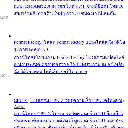
ดเกม Red Alert 2 ภาค Yuri ในตำนาน จากฝีมือคนไทย 10
0% พร้อมสิ่งก่อสร้างใหม่ๆ กว่า 30 ชนิด มาให้เล่นกัน
9,218
Format Factory (โหลด Format Factory แปลงไฟล์หนัง วิดีโอ
รูปภาพ เพลง) 5.16
ดาวน์โหลดโปรแกรม Format Factory โปรแกรมแปลงไฟล์
อเนกประสงค์ ครอบจักรวาล ใช้แปลงรูปภาพ แปลงไฟล์ห
นัง วิดีโอ เพลง ไฟล์เสียงออดิโอ ต่าง ๆ
9,021
CPU-Z (โปรแกรม CPU-Z วัดดูความเร็ว CPU เครื่องคุณ)
2.20.1
ดาวน์โหลด CPU-Z โปรแกรมวัดความเร็ว CPU อีกหนึ่งโ
ปรแกรม ที่ทุกคน น่าจะมีติดไว้ ดูความเร็ว CPU และ ยังรว
มถึงบอกค่าต่างๆ ทั้งฮารด์แวร์ ซอฟต์แวร์ ในเครื่องด้วย ฟ