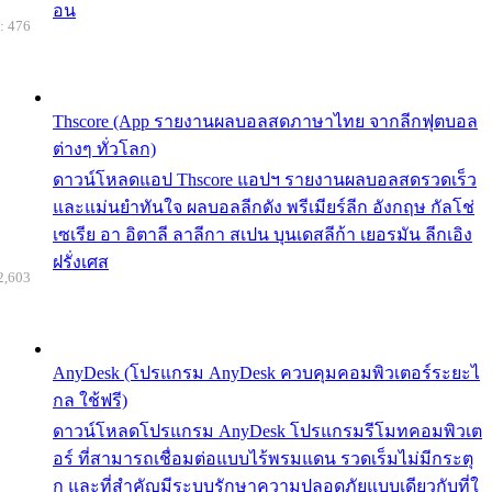
อน
: 476
Thscore (App รายงานผลบอลสดภาษาไทย จากลีกฟุตบอล
ต่างๆ ทั่วโลก)
ดาวน์โหลดแอป Thscore แอปฯ รายงานผลบอลสดรวดเร็ว
และแม่นยำทันใจ ผลบอลลีกดัง พรีเมียร์ลีก อังกฤษ กัลโช่
เซเรีย อา อิตาลี ลาลีกา สเปน บุนเดสลีก้า เยอรมัน ลีกเอิง
ฝรั่งเศส
2,603
AnyDesk (โปรแกรม AnyDesk ควบคุมคอมพิวเตอร์ระยะไ
กล ใช้ฟรี)
ดาวน์โหลดโปรแกรม AnyDesk โปรแกรมรีโมทคอมพิวเต
อร์ ที่สามารถเชื่อมต่อแบบไร้พรมแดน รวดเร็มไม่มีกระตุ
ก และที่สำคัญมีระบบรักษาความปลอดภัยแบบเดียวกับที่ใ