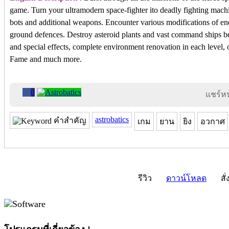
game. Turn your ultramodern space-fighter ito deadly fighting mach
bots and additional weapons. Encounter various modifications of ene
ground defences. Destroy asteroid plants and vast command ships b
and special effects, complete environment renovation in each level,
Fame and much more.
0
แชร์หน้
astrobatics
คำสำคัญ
เกม
ยาน
ยิง
อวกาศ
รีวิว
ดาวน์โหลด
สั่