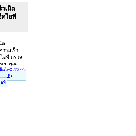
็วเน็ต
ช็คไอพี
น็ต
บความเร็ว
คไอพี ตรวจ
ีของคุณ
ไอพี