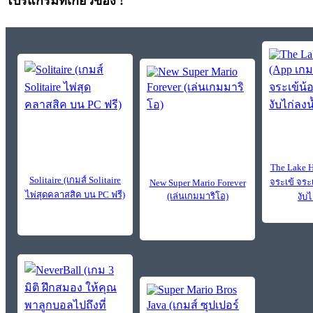
โปรแกรมที่เกี่ยวข้อง !
The Lake H
Solitaire (เกมส์ Solitaire
จระเข้ จร
New Super Mario Forever
ไพ่สุดคลาสสิค บน PC ฟรี)
(เล่นเกมมาริโอ)
งับไ