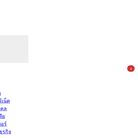
4
ด
์เน็ต
คคล
ดีย
อร์
ุรกิจ