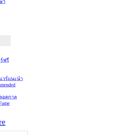
ษา
์ฟรี
แวร์แนะนำ
mended
ตลอดกาล
 Fame
re