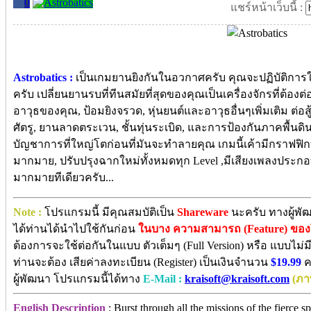
0
แชร์หน้าเว็บนี้ :
Astrobatics :
เป็นเกมยานยิงกันในอวกาศครับ คุณจะปฏิบัติการใน
ครับ เปลี่ยนยานรบที่ทีนสมัยที่สุดของคุณเป็นเครื่องจักรที่ต้องต่
อาวุธของคุณ, ป้อมยิงจรวด, หุ่นยนต์และอาวุธอื่นๆเพิ่มเติม ต
ศัตรู, ยานลาดตระเวน, ชั้นทุ่นระเบิด, และการป้องกันภาคพื
บัญชาการที่ใหญ่โตก่อนที่มันจะทำลายคุณ เกมนี้เค้ามีกราฟฟิก
มากมาย, ปรับปรุงฉากใหม่ทั้งหมดทุก Level ,มีเสียงเพลงประกอบ,
มากมายทีเดียวครับ...
Note :
โปรแกรมนี้ มีคุณสมบัติเป็น
Shareware
นะครับ ทางผู้พั
ได้ท่านได้นำไปใช้กันก่อน
ในบาง ความสามารถ (Feature) ขอ
ต้องการจะใช้ต่อกันในแบบ ตัวเต็มๆ (Full Version) หรือ แบบไม่ม
ท่านจะต้อง เสียค่าลงทะเบียน (Register) เป็นเงินจำนวน
$19.99
ค
ผู้พัฒนา โปรแกรมนี้ได้ทาง
E-Mail :
kraisoft@kraisoft.com
(ภา
English Description
: Burst through all the missions of the fierce sp