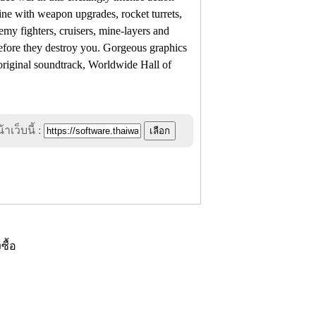
ine with weapon upgrades, rocket turrets,
my fighters, cruisers, mine-layers and
efore they destroy you. Gorgeous graphics
 original soundtrack, Worldwide Hall of
าเว็บนี้ :
งซื้อ