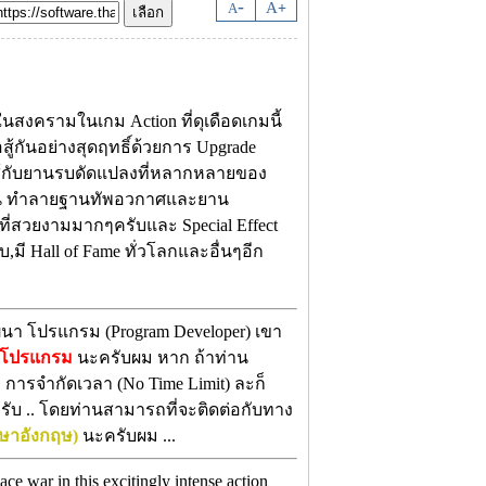
-
A
A
+
สงครามในเกม Action ที่ดุเดือดเกมนี้
อสู้กันอย่างสุดฤทธิ์ด้วยการ Upgrade
่อสู้กับยานรบดัดแปลงที่หลากหลายของ
้นดิน ทำลายฐานทัพอวกาศและยาน
ที่สวยงามมากๆครับและ Special Effect
มี Hall of Fame ทั่วโลกและอื่นๆอีก
ฒนา โปรแกรม (Program Developer) เขา
งโปรแกรม
นะครับผม หาก ถ้าท่าน
ี การจำกัดเวลา (No Time Limit) ละก็
รับ .. โดยท่านสามารถที่จะติดต่อกับทาง
ษาอังกฤษ)
นะครับผม ...
ace war in this excitingly intense action