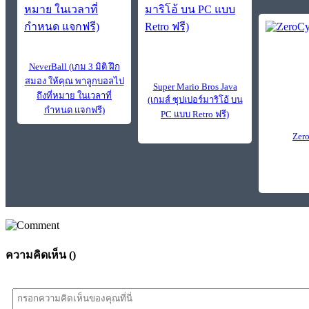
NeverBall (เกม 3 มิติ ฝึก
สมอง ให้คุณ พาลูกบอลไป
Super Mario Bros Java
ถึงที่หมาย ในเวลาที่
(เกมส์ ซุปเปอร์มาริโอ้ บน
กำหนด แจกฟรี)
PC แบบ Retro ฟรี)
Zer
ความคิดเห็น (
)