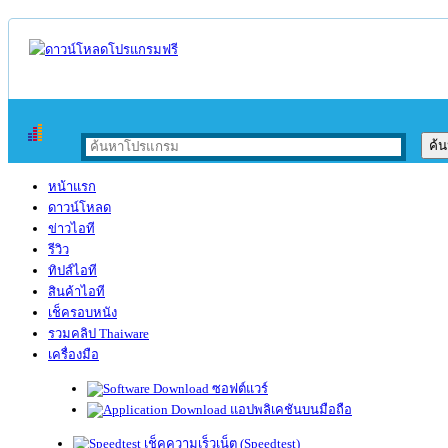
หน้าแรก
ดาวน์โหลด
ข่าวไอที
รีวิว
ทิปส์ไอที
สินค้าไอที
เช็ครอบหนัง
รวมคลิป Thaiware
เครื่องมือ
ซอฟต์แวร์
แอปพลิเคชันบนมือถือ
เช็คความเร็วเน็ต (Speedtest)