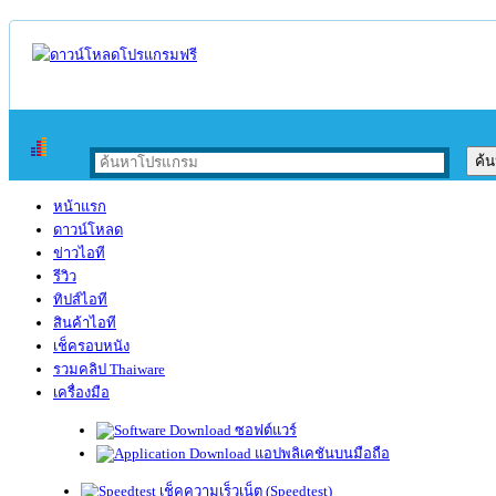
หน้าแรก
ดาวน์โหลด
ข่าวไอที
รีวิว
ทิปส์ไอที
สินค้าไอที
เช็ครอบหนัง
รวมคลิป Thaiware
เครื่องมือ
ซอฟต์แวร์
แอปพลิเคชันบนมือถือ
เช็คความเร็วเน็ต (Speedtest)