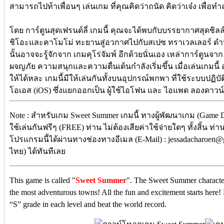
สามารถไปท้าเพื่อนๆ เล่นเกม ที่คุณคิดว่าถนัด คิดว่าเจ๋ง เพื่อท
โดย การ์ตูนสุดเฟรนด์ลี่ เกมนี้ คุณจะได้พบกับบรรยากาศสุดชิล
ชิโอะและคาโมโม่ ทะยานสู่อวกาศไปกับสเปซ ทราเวลเลอร์ ดำน
นั้นอาจจะรู้จักจาก เกมคุโร่จัมพ์ อีกด้วยนั่นเอง เหล่าการ์ตูนจาก 
ผจญภัย ความสนุกและความตื่นเต้นกำลังเริ่มขึ้น เมื่อเล่นเกมนี
ให้ได้หละ เกมนี้มีให้เล่นกันทั้งบนอุปกรณ์พกพา ที่ใช้ระบบปฏิ
โอเอส (iOS) ซึ่งแยกออกเป็น ผู้ใช้ไอโฟน และ ไอแพด ลองดาว
Note : สำหรับเกม Sweet Summer เกมนี้ ทางผู้พัฒนาเกม (Game 
ใช้เล่นกันฟรีๆ (FREE) ท่าน ไม่ต้องเสียค่าใช้จ่ายใดๆ ทั้งสิ้น ท
โปรแกรมนี้ได้ผ่านทางช่องทางอีเมล (E-Mail) : jessadacharoe
ไทย) ได้ทันทีเลย
This game is called "
Sweet Summer
". The Sweet Summer character
the most adventurous towns! All the fun and excitement starts here
“S” grade in each level and beat the world record.