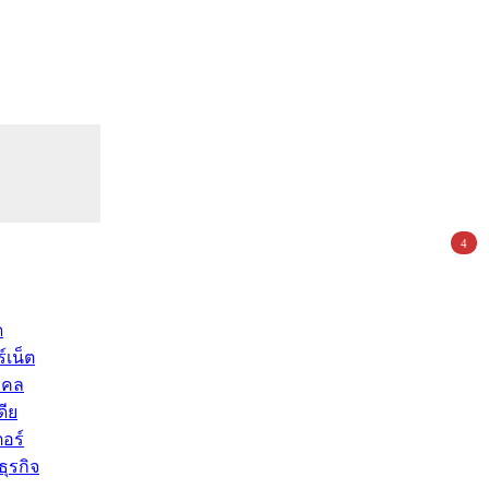
4
ด
์เน็ต
คคล
ดีย
อร์
ุรกิจ