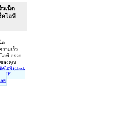
็วเน็ต
ช็คไอพี
น็ต
บความเร็ว
คไอพี ตรวจ
ีของคุณ
ไอพี