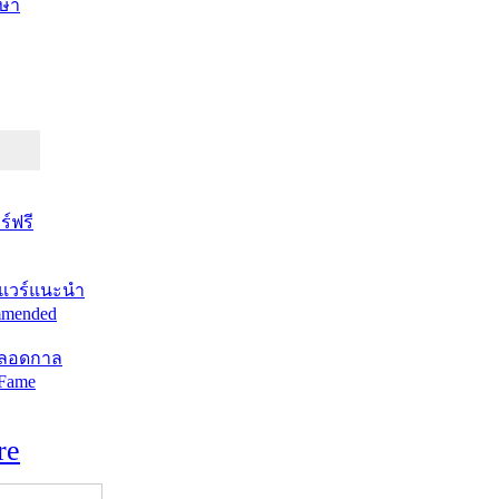
ษา
์ฟรี
แวร์แนะนำ
mended
ตลอดกาล
 Fame
re