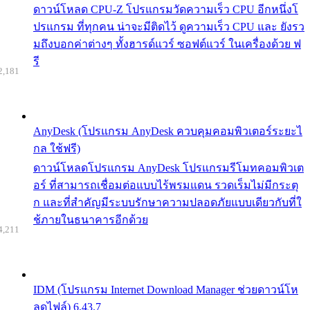
ดาวน์โหลด CPU-Z โปรแกรมวัดความเร็ว CPU อีกหนึ่งโ
ปรแกรม ที่ทุกคน น่าจะมีติดไว้ ดูความเร็ว CPU และ ยังรว
มถึงบอกค่าต่างๆ ทั้งฮารด์แวร์ ซอฟต์แวร์ ในเครื่องด้วย ฟ
รี
2,181
AnyDesk (โปรแกรม AnyDesk ควบคุมคอมพิวเตอร์ระยะไ
กล ใช้ฟรี)
ดาวน์โหลดโปรแกรม AnyDesk โปรแกรมรีโมทคอมพิวเต
อร์ ที่สามารถเชื่อมต่อแบบไร้พรมแดน รวดเร็มไม่มีกระตุ
ก และที่สำคัญมีระบบรักษาความปลอดภัยแบบเดียวกับที่ใ
ช้ภายในธนาคารอีกด้วย
4,211
IDM (โปรแกรม Internet Download Manager ช่วยดาวน์โห
ลดไฟล์) 6.43.7