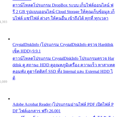
ดาวน์โหลดโปรแกรม DropBox ระบบ เก็บไฟล์ออนไลน์ ฟ
รี 2 GB รูปแบบออนไลน์ Cloud Storage ให้คุณเก็บข้อมูล เก็
บไฟล์ แชร์ไฟล์ ต่างๆ ให้คนอื่น เข้าถึงได้ ทุกที่ ทุกเวลา
4,393
CrystalDiskInfo (โปรแกรม CrystalDiskInfo ตรวจ Harddisk
เช็ค HDD) 9.9.1
ดาวน์โหลดโปรแกรม CrystalDiskInfo โปรแกรมตรวจ Har
ddisk ดู สถานะ HDD ดูอุณหภูมิเครื่อง ความเร็ว หาสาเหต
คอมพัง ดูฮาร์ดดิสก์ SSD ทั้ง Internal และ External HDD ไ
ด้
5,089
Adobe Acrobat Reader (โปรแกรมอ่านไฟล์ PDF เปิดไฟล์ P
DF ไฟล์เอกสาร ฟรี) 26.001