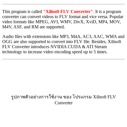
This program is called
"Xilisoft FLV Converter"
.
It is a program
converter can convert videos to FLV format and vice versa. Popular
video formats like MPEG, AVI, WMV, DivX, XviD, MP4, MOV,
M4V, ASF, and RM are supported.
Audio files with extensions like MP3, M4A, AC3, AAC, WMA and
OGG are also supported to convert into FLV file. Besides, Xilisoft
FLV Converter introduces NVIDIA CUDA & ATI Stream
technology to increase video encoding speed up to 5 times.
รูปภาพตัวอย่างการใช้งาน ของ โปรแกรม Xilisoft FLV
Converter