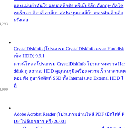
และแม่นยำทันใจ ผลบอลลีกดัง พรีเมียร์ลีก อังกฤษ กัลโช่
เซเรีย อา อิตาลี ลาลีกา สเปน บุนเดสลีก้า เยอรมัน ลีกเอิง
ฝรั่งเศส
4,293
CrystalDiskInfo (โปรแกรม CrystalDiskInfo ตรวจ Harddisk
เช็ค HDD) 9.9.1
ดาวน์โหลดโปรแกรม CrystalDiskInfo โปรแกรมตรวจ Har
ddisk ดู สถานะ HDD ดูอุณหภูมิเครื่อง ความเร็ว หาสาเหต
คอมพัง ดูฮาร์ดดิสก์ SSD ทั้ง Internal และ External HDD ไ
ด้
4,999
Adobe Acrobat Reader (โปรแกรมอ่านไฟล์ PDF เปิดไฟล์ P
DF ไฟล์เอกสาร ฟรี) 26.001