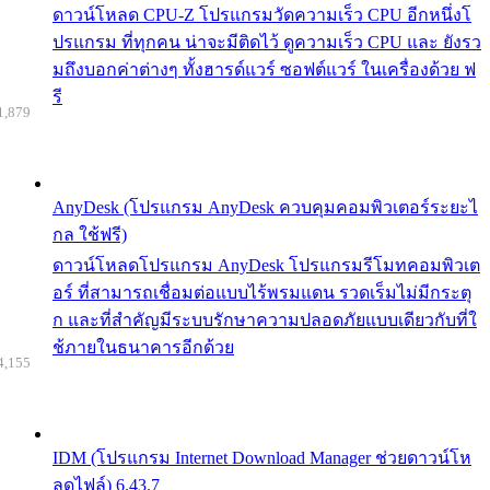
ดาวน์โหลด CPU-Z โปรแกรมวัดความเร็ว CPU อีกหนึ่งโ
ปรแกรม ที่ทุกคน น่าจะมีติดไว้ ดูความเร็ว CPU และ ยังรว
มถึงบอกค่าต่างๆ ทั้งฮารด์แวร์ ซอฟต์แวร์ ในเครื่องด้วย ฟ
รี
1,879
AnyDesk (โปรแกรม AnyDesk ควบคุมคอมพิวเตอร์ระยะไ
กล ใช้ฟรี)
ดาวน์โหลดโปรแกรม AnyDesk โปรแกรมรีโมทคอมพิวเต
อร์ ที่สามารถเชื่อมต่อแบบไร้พรมแดน รวดเร็มไม่มีกระตุ
ก และที่สำคัญมีระบบรักษาความปลอดภัยแบบเดียวกับที่ใ
ช้ภายในธนาคารอีกด้วย
4,155
IDM (โปรแกรม Internet Download Manager ช่วยดาวน์โห
ลดไฟล์) 6.43.7