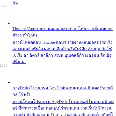
อน
: 476
Thscore (App รายงานผลบอลสดภาษาไทย จากลีกฟุตบอล
ต่างๆ ทั่วโลก)
ดาวน์โหลดแอป Thscore แอปฯ รายงานผลบอลสดรวดเร็ว
และแม่นยำทันใจ ผลบอลลีกดัง พรีเมียร์ลีก อังกฤษ กัลโช่
เซเรีย อา อิตาลี ลาลีกา สเปน บุนเดสลีก้า เยอรมัน ลีกเอิง
ฝรั่งเศส
2,603
AnyDesk (โปรแกรม AnyDesk ควบคุมคอมพิวเตอร์ระยะไ
กล ใช้ฟรี)
ดาวน์โหลดโปรแกรม AnyDesk โปรแกรมรีโมทคอมพิวเต
อร์ ที่สามารถเชื่อมต่อแบบไร้พรมแดน รวดเร็มไม่มีกระตุ
ก และที่สำคัญมีระบบรักษาความปลอดภัยแบบเดียวกับที่ใ