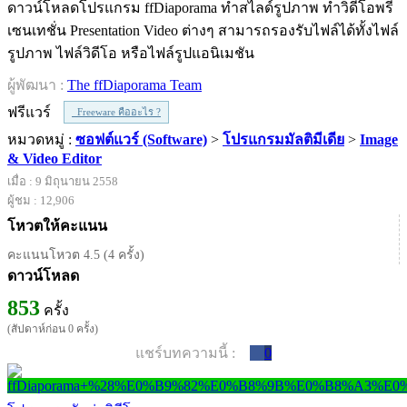
ดาวน์โหลดโปรแกรม ffDiaporama ทำสไลด์รูปภาพ ทำวิดีโอพรี
เซนเทชั่น Presentation Video ต่างๆ สามารถรองรับไฟล์ได้ทั้งไฟล์
รูปภาพ ไฟล์วิดีโอ หรือไฟล์รูปแอนิเมชัน
ผู้พัฒนา :
The ffDiaporama Team
ฟรีแวร์
Freeware คืออะไร ?
หมวดหมู่ :
ซอฟต์แวร์ (Software)
>
โปรแกรมมัลติมีเดีย
>
Image
& Video Editor
เมื่อ : 9 มิถุนายน 2558
ผู้ชม : 12,906
โหวตให้คะแนน
คะแนนโหวต 4.5 (4 ครั้ง)
ดาวน์โหลด
853
ครั้ง
(สัปดาห์ก่อน 0 ครั้ง)
แชร์บทความนี้ :
0