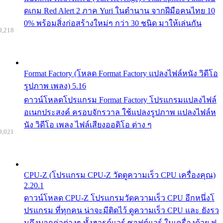
ดเกม Red Alert 2 ภาค Yuri ในตำนาน จากฝีมือคนไทย 10
0% พร้อมสิ่งก่อสร้างใหม่ๆ กว่า 30 ชนิด มาให้เล่นกัน
9,218
Format Factory (โหลด Format Factory แปลงไฟล์หนัง วิดีโอ
รูปภาพ เพลง) 5.16
ดาวน์โหลดโปรแกรม Format Factory โปรแกรมแปลงไฟล์
อเนกประสงค์ ครอบจักรวาล ใช้แปลงรูปภาพ แปลงไฟล์ห
นัง วิดีโอ เพลง ไฟล์เสียงออดิโอ ต่าง ๆ
9,021
CPU-Z (โปรแกรม CPU-Z วัดดูความเร็ว CPU เครื่องคุณ)
2.20.1
ดาวน์โหลด CPU-Z โปรแกรมวัดความเร็ว CPU อีกหนึ่งโ
ปรแกรม ที่ทุกคน น่าจะมีติดไว้ ดูความเร็ว CPU และ ยังรว
มถึงบอกค่าต่างๆ ทั้งฮารด์แวร์ ซอฟต์แวร์ ในเครื่องด้วย ฟ