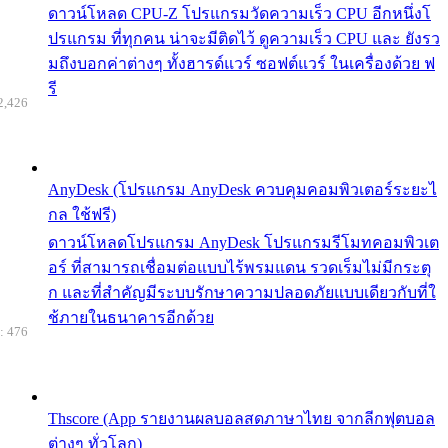
ดาวน์โหลด CPU-Z โปรแกรมวัดความเร็ว CPU อีกหนึ่งโ
ปรแกรม ที่ทุกคน น่าจะมีติดไว้ ดูความเร็ว CPU และ ยังรว
มถึงบอกค่าต่างๆ ทั้งฮารด์แวร์ ซอฟต์แวร์ ในเครื่องด้วย ฟ
รี
2,426
AnyDesk (โปรแกรม AnyDesk ควบคุมคอมพิวเตอร์ระยะไ
กล ใช้ฟรี)
ดาวน์โหลดโปรแกรม AnyDesk โปรแกรมรีโมทคอมพิวเต
อร์ ที่สามารถเชื่อมต่อแบบไร้พรมแดน รวดเร็มไม่มีกระตุ
ก และที่สำคัญมีระบบรักษาความปลอดภัยแบบเดียวกับที่ใ
ช้ภายในธนาคารอีกด้วย
: 476
Thscore (App รายงานผลบอลสดภาษาไทย จากลีกฟุตบอล
ต่างๆ ทั่วโลก)