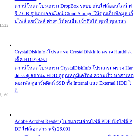
ดาวน์โหลดโปรแกรม DropBox ระบบ เก็บไฟล์ออนไลน์ ฟ
รี 2 GB รูปแบบออนไลน์ Cloud Storage ให้คุณเก็บข้อมูล เก็
บไฟล์ แชร์ไฟล์ ต่างๆ ให้คนอื่น เข้าถึงได้ ทุกที่ ทุกเวลา
4,522
CrystalDiskInfo (โปรแกรม CrystalDiskInfo ตรวจ Harddisk
เช็ค HDD) 9.9.1
ดาวน์โหลดโปรแกรม CrystalDiskInfo โปรแกรมตรวจ Har
ddisk ดู สถานะ HDD ดูอุณหภูมิเครื่อง ความเร็ว หาสาเหต
คอมพัง ดูฮาร์ดดิสก์ SSD ทั้ง Internal และ External HDD ไ
ด้
5,160
Adobe Acrobat Reader (โปรแกรมอ่านไฟล์ PDF เปิดไฟล์ P
DF ไฟล์เอกสาร ฟรี) 26.001