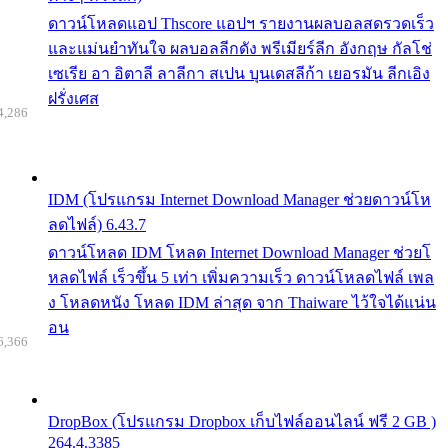
ดาวน์โหลดแอป Thscore แอปฯ รายงานผลบอลสดรวดเร็ว
และแม่นยำทันใจ ผลบอลลีกดัง พรีเมียร์ลีก อังกฤษ กัลโช่
เซเรีย อา อิตาลี ลาลีกา สเปน บุนเดสลีก้า เยอรมัน ลีกเอิง
ฝรั่งเศส
4,286
IDM (โปรแกรม Internet Download Manager ช่วยดาวน์โห
ลดไฟล์) 6.43.7
ดาวน์โหลด IDM โหลด Internet Download Manager ช่วยโ
หลดไฟล์ เร็วขึ้น 5 เท่า เพิ่มความเร็ว ดาวน์โหลดไฟล์ เพล
ง โหลดหนัง โหลด IDM ล่าสุด จาก Thaiware ไว้ใจได้แน่น
อน
6,366
DropBox (โปรแกรม Dropbox เก็บไฟล์ออนไลน์ ฟรี 2 GB )
264.4.3385