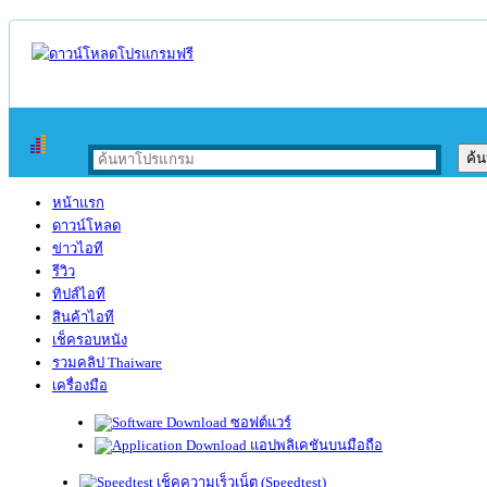
หน้าแรก
ดาวน์โหลด
ข่าวไอที
รีวิว
ทิปส์ไอที
สินค้าไอที
เช็ครอบหนัง
รวมคลิป Thaiware
เครื่องมือ
ซอฟต์แวร์
แอปพลิเคชันบนมือถือ
เช็คความเร็วเน็ต (Speedtest)