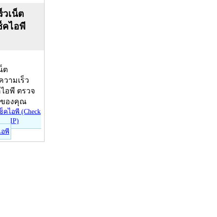
็วเน็ต
ช็คไอพี
น็ต
บความเร็ว
คไอพี ตรวจ
ีของคุณ
ไอพี