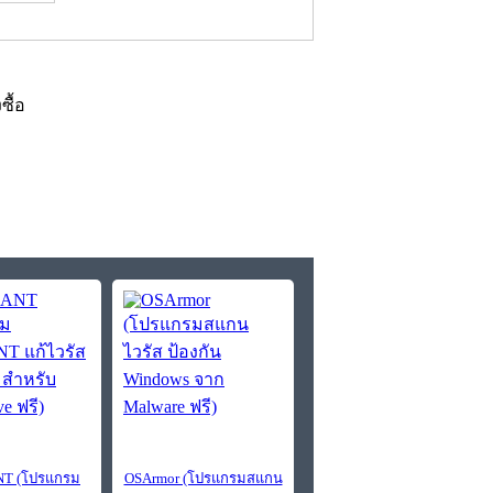
งซื้อ
NT (โปรแกรม
OSArmor (โปรแกรมสแกน