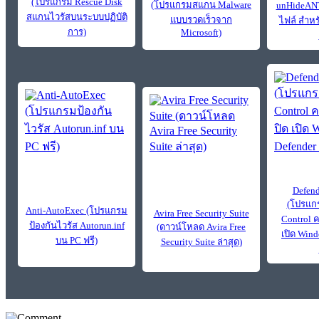
(โปรแกรม Rescue Disk
(โปรแกรมสแกน Malware
unHideANT
สแกนไวรัสบนระบบปฏิบัติ
แบบรวดเร็วจาก
ไฟล์ สำหร
การ)
Microsoft)
Defend
(โปรแกร
Anti-AutoExec (โปรแกรม
Avira Free Security Suite
Control 
ป้องกันไวรัส Autorun.inf
(ดาวน์โหลด Avira Free
เปิด Win
บน PC ฟรี)
Security Suite ล่าสุด)