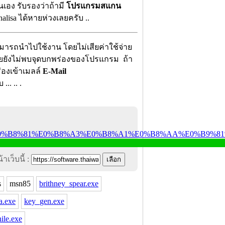
่นเอง รับรองว่าถ้ามี
โปรแกรมสแกน
lisa ได้หายห่วงเลยครับ ..
สามารถนำไปใช้งาน โดยไม่เสียค่าใช้จ่าย
้นเลยยังไม่พบจุดบกพร่องของโปรแกรม ถ้า
่องเข้าเมลล์
E-Mail
.. .. .
าเว็บนี้ :
s
msn85
brithney_spear.exe
a.exe
key_gen.exe
ile.exe