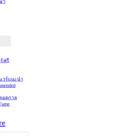
ษา
์ฟรี
แวร์แนะนำ
mended
ตลอดกาล
 Fame
re