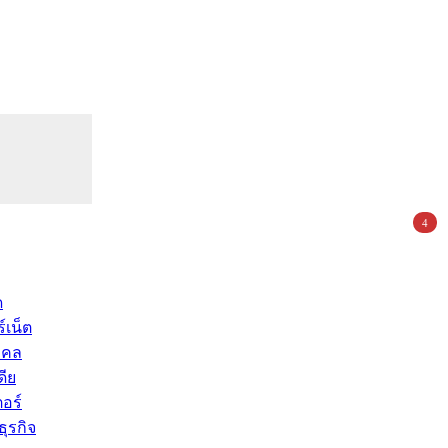
4
ด
์เน็ต
คคล
ดีย
อร์
ุรกิจ