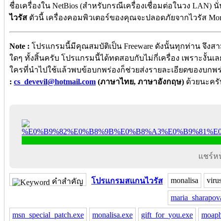
ชื่อเครื่องใน NetBios (สำหรับกรณีเครื่องเชื่อมต่อในวง LAN) นั
ไวรัส
ตัวนี้ เครื่องคอมพิวเตอร์ของคุณจะปลอดภัยจากไวรัส Mona
Note :
โปรแกรมนี้มีคุณสมบัติเป็น Freeware ดังนั้นทุกท่าน จึง
ใดๆ ทั้งสิ้นครับ โปรแกรมนี้ได้ทดสอบกับไม่กี่เครื่อง เพราะงั
ใครที่นำไปใช้แล้วพบข้อบกพร่องก็ช่วยส่งรายละเอียดของบกพร
:
cs_devevil@hotmail.com
(ภาษาไทย, ภาษาอังกฤษ)
ด้วยนะครับ .
แชร์หน้
monalisa
viru
โปรแกรมสแกนไวรัส
คำสำคัญ
maria_sharapov
msn_special_patch.exe
monalisa.exe
gift_for_you.exe
moaph