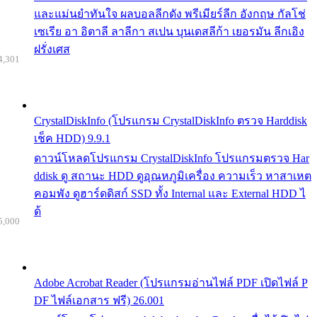
และแม่นยำทันใจ ผลบอลลีกดัง พรีเมียร์ลีก อังกฤษ กัลโช่
เซเรีย อา อิตาลี ลาลีกา สเปน บุนเดสลีก้า เยอรมัน ลีกเอิง
ฝรั่งเศส
4,301
CrystalDiskInfo (โปรแกรม CrystalDiskInfo ตรวจ Harddisk
เช็ค HDD) 9.9.1
ดาวน์โหลดโปรแกรม CrystalDiskInfo โปรแกรมตรวจ Har
ddisk ดู สถานะ HDD ดูอุณหภูมิเครื่อง ความเร็ว หาสาเหต
คอมพัง ดูฮาร์ดดิสก์ SSD ทั้ง Internal และ External HDD ไ
ด้
5,000
Adobe Acrobat Reader (โปรแกรมอ่านไฟล์ PDF เปิดไฟล์ P
DF ไฟล์เอกสาร ฟรี) 26.001