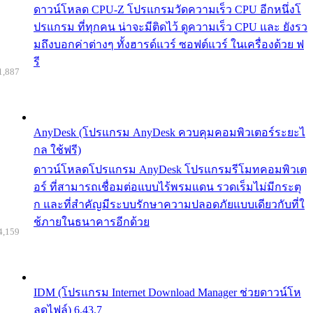
ดาวน์โหลด CPU-Z โปรแกรมวัดความเร็ว CPU อีกหนึ่งโ
ปรแกรม ที่ทุกคน น่าจะมีติดไว้ ดูความเร็ว CPU และ ยังรว
มถึงบอกค่าต่างๆ ทั้งฮารด์แวร์ ซอฟต์แวร์ ในเครื่องด้วย ฟ
รี
1,887
AnyDesk (โปรแกรม AnyDesk ควบคุมคอมพิวเตอร์ระยะไ
กล ใช้ฟรี)
ดาวน์โหลดโปรแกรม AnyDesk โปรแกรมรีโมทคอมพิวเต
อร์ ที่สามารถเชื่อมต่อแบบไร้พรมแดน รวดเร็มไม่มีกระตุ
ก และที่สำคัญมีระบบรักษาความปลอดภัยแบบเดียวกับที่ใ
ช้ภายในธนาคารอีกด้วย
4,159
IDM (โปรแกรม Internet Download Manager ช่วยดาวน์โห
ลดไฟล์) 6.43.7