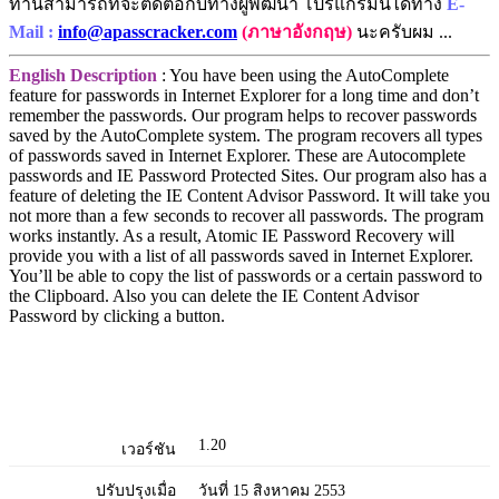
ท่านสามารถที่จะติดต่อกับทางผู้พัฒนา โปรแกรมนี้ได้ทาง
E-
Mail :
info@apasscracker.com
(ภาษาอังกฤษ)
นะครับผม ...
English Description
: You have been using the AutoComplete
feature for passwords in Internet Explorer for a long time and don’t
remember the passwords. Our program helps to recover passwords
saved by the AutoComplete system. The program recovers all types
of passwords saved in Internet Explorer. These are Autocomplete
passwords and IE Password Protected Sites. Our program also has a
feature of deleting the IE Content Advisor Password. It will take you
not more than a few seconds to recover all passwords. The program
works instantly. As a result, Atomic IE Password Recovery will
provide you with a list of all passwords saved in Internet Explorer.
You’ll be able to copy the list of passwords or a certain password to
the Clipboard. Also you can delete the IE Content Advisor
Password by clicking a button.
1.20
เวอร์ชัน
ปรับปรุงเมื่อ
วันที่ 15 สิงหาคม 2553