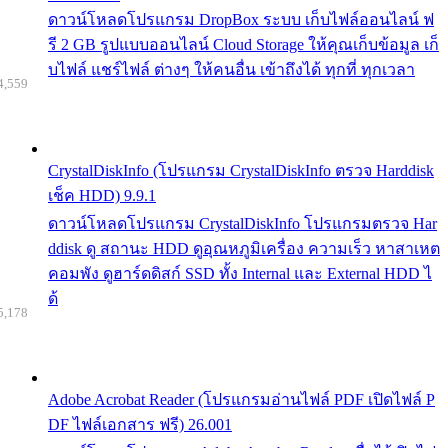
ดาวน์โหลดโปรแกรม DropBox ระบบ เก็บไฟล์ออนไลน์ ฟ
รี 2 GB รูปแบบออนไลน์ Cloud Storage ให้คุณเก็บข้อมูล เก็
บไฟล์ แชร์ไฟล์ ต่างๆ ให้คนอื่น เข้าถึงได้ ทุกที่ ทุกเวลา
4,559
CrystalDiskInfo (โปรแกรม CrystalDiskInfo ตรวจ Harddisk
เช็ค HDD) 9.9.1
ดาวน์โหลดโปรแกรม CrystalDiskInfo โปรแกรมตรวจ Har
ddisk ดู สถานะ HDD ดูอุณหภูมิเครื่อง ความเร็ว หาสาเหต
คอมพัง ดูฮาร์ดดิสก์ SSD ทั้ง Internal และ External HDD ไ
ด้
5,178
Adobe Acrobat Reader (โปรแกรมอ่านไฟล์ PDF เปิดไฟล์ P
DF ไฟล์เอกสาร ฟรี) 26.001