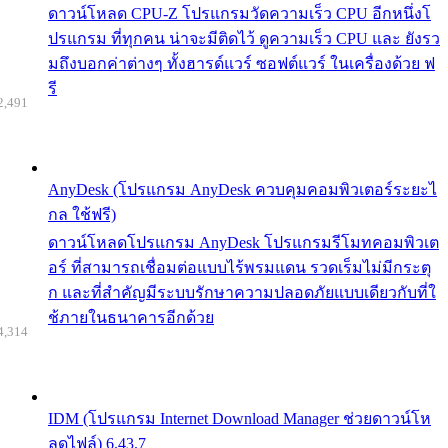
ดาวน์โหลด CPU-Z โปรแกรมวัดความเร็ว CPU อีกหนึ่งโ
ปรแกรม ที่ทุกคน น่าจะมีติดไว้ ดูความเร็ว CPU และ ยังรว
มถึงบอกค่าต่างๆ ทั้งฮารด์แวร์ ซอฟต์แวร์ ในเครื่องด้วย ฟ
รี
2,491
AnyDesk (โปรแกรม AnyDesk ควบคุมคอมพิวเตอร์ระยะไ
กล ใช้ฟรี)
ดาวน์โหลดโปรแกรม AnyDesk โปรแกรมรีโมทคอมพิวเต
อร์ ที่สามารถเชื่อมต่อแบบไร้พรมแดน รวดเร็มไม่มีกระตุ
ก และที่สำคัญมีระบบรักษาความปลอดภัยแบบเดียวกับที่ใ
ช้ภายในธนาคารอีกด้วย
4,314
IDM (โปรแกรม Internet Download Manager ช่วยดาวน์โห
ลดไฟล์) 6.43.7