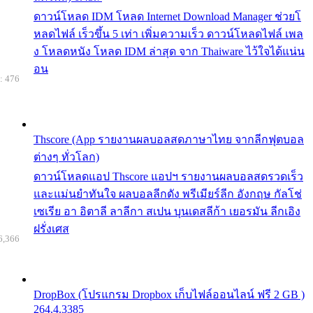
ดาวน์โหลด IDM โหลด Internet Download Manager ช่วยโ
หลดไฟล์ เร็วขึ้น 5 เท่า เพิ่มความเร็ว ดาวน์โหลดไฟล์ เพล
ง โหลดหนัง โหลด IDM ล่าสุด จาก Thaiware ไว้ใจได้แน่น
อน
: 476
Thscore (App รายงานผลบอลสดภาษาไทย จากลีกฟุตบอล
ต่างๆ ทั่วโลก)
ดาวน์โหลดแอป Thscore แอปฯ รายงานผลบอลสดรวดเร็ว
และแม่นยำทันใจ ผลบอลลีกดัง พรีเมียร์ลีก อังกฤษ กัลโช่
เซเรีย อา อิตาลี ลาลีกา สเปน บุนเดสลีก้า เยอรมัน ลีกเอิง
ฝรั่งเศส
6,366
DropBox (โปรแกรม Dropbox เก็บไฟล์ออนไลน์ ฟรี 2 GB )
264.4.3385