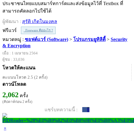
ประชาชนไทยแบบสมาร์ทการ์ดและส่งข้อมูลไว้ที่ Textbox ที่
สามารถคัดลอกไปใช้ได้
ผู้พัฒนา :
สุรัติ เกิดในมงคล
ฟรีแวร์
Freeware คืออะไร ?
หมวดหมู่ :
ซอฟต์แวร์ (Software)
>
โปรแกรมยูทิลิตี้
>
Security
& Encryption
เมื่อ : 1 เมษายน 2564
ผู้ชม : 33,036
โหวตให้คะแนน
คะแนนโหวต 2.5 (2 ครั้ง)
ดาวน์โหลด
2,062
ครั้ง
(สัปดาห์ก่อน 2 ครั้ง)
แชร์บทความนี้ :
0
»